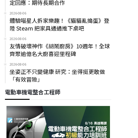
定回應：期待長期合作
2026-08-06
體驗喵星人拆家樂趣！《貓貓亂搗蛋》登
陸 Steam 把家具通通推下桌吧
2026-08-06
友情破壞神作《胡鬧廚房》10週年！全球
齊聚逾億名大廚喜迎里程碑
2026-08-06
坐姿正不只變健康 研究：坐得挺更敢做
「有效冒險」
電動車機電整合工程師