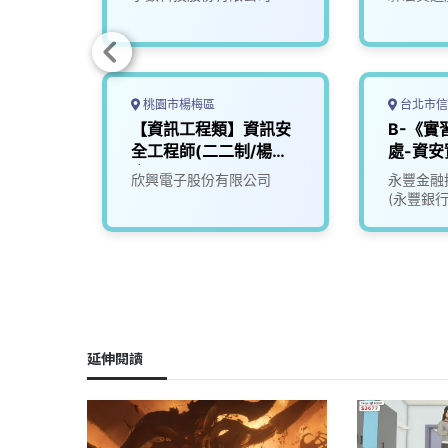
桃園市楊梅區
台北市信
員（工
【資訊工程類】資訊安
B-《實
松山
全工程師(二二制/楊梅
處-資安
廠區)
處理中
欣興電子股份有限公司
永豐金融
(永豐銀
金租賃)
延伸閱讀