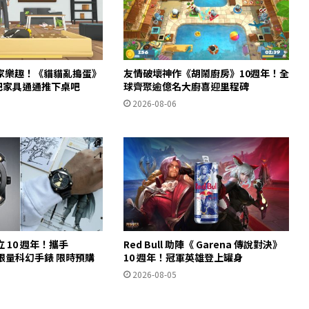
家樂趣！《貓貓亂搗蛋》
友情破壞神作《胡鬧廚房》10週年！全
m 把家具通通推下桌吧
球齊聚逾億名大廚喜迎里程碑
2026-08-06
 10 週年！攜手
Red Bull 助陣《 Garena 傳說對決》
推出限量科幻手錶 限時預購
10 週年！冠軍英雄登上罐身
2026-08-05