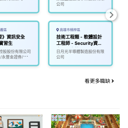
公司
義區
高雄市楠梓區
習》資訊安全
技術工程類 - 軟體設計
實習生
工程師 - Security資訊
安全【高雄】
控股股份有限公司
日月光半導體製造股份有限
行/永豐金證券/永豐
公司
看更多職缺