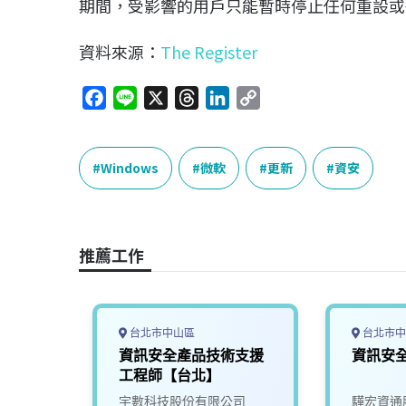
期間，受影響的用戶只能暫時停止任何重設或
資料來源：
The Register
F
L
X
T
L
C
a
i
h
i
o
c
n
r
n
p
e
e
e
k
y
Windows
微軟
更新
資安
b
a
e
L
o
d
d
i
o
s
I
n
推薦工作
k
n
k
台北市中山區
台北市中
程師
資訊安全產品技術支援
資訊安
工程師【台北】
司
宇數科技股份有限公司
驊宏資通