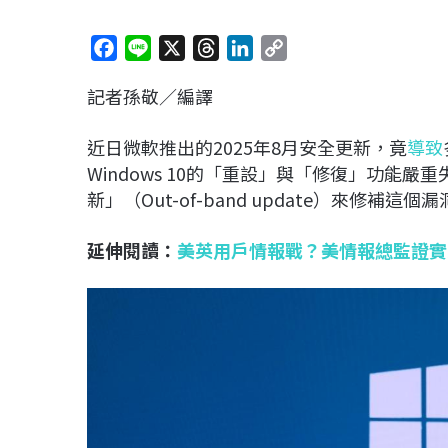
F
L
X
T
L
C
a
i
h
i
o
記者孫敬／編譯
c
n
r
n
p
e
e
e
k
y
近日微軟推出的2025年8月安全更新，竟
導致
b
a
e
L
Windows 10的「重設」與「修復」功能
o
d
d
i
新」（Out-of-band update）來修補這個
o
s
I
n
k
n
k
延伸閱讀：
美英用戶情報戰？美情報總監證實英