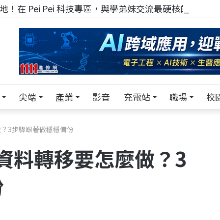
！在 Pei Pei 科技專區，與學弟妹交流最硬核的技術
尖端
產業
影音
充電站
職場
校
做？3步驟跟著做穩穩備份
、資料轉移要怎麼做？3
份