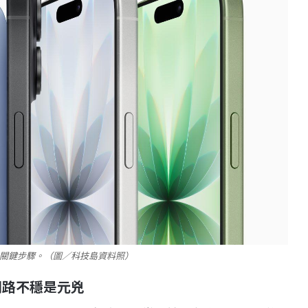
備份關鍵步驟。（圖／科技島資料照）
網路不穩是元兇