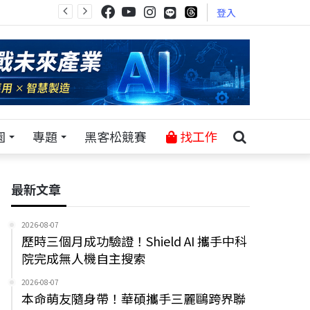
登入
園
專題
黑客松競賽
找工作
最新文章
2026-08-07
歷時三個月成功驗證！Shield AI 攜手中科
院完成無人機自主搜索
2026-08-07
本命萌友隨身帶！華碩攜手三麗鷗跨界聯