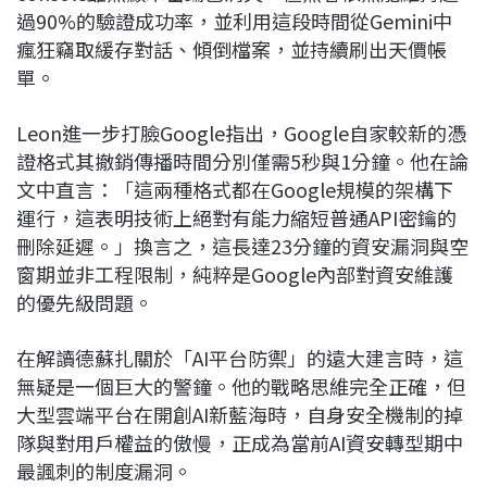
過90%的驗證成功率，並利用這段時間從Gemini中
瘋狂竊取緩存對話、傾倒檔案，並持續刷出天價帳
單。
Leon進一步打臉Google指出，Google自家較新的憑
證格式其撤銷傳播時間分別僅需5秒與1分鐘。他在論
文中直言：「這兩種格式都在Google規模的架構下
運行，這表明技術上絕對有能力縮短普通API密鑰的
刪除延遲。」換言之，這長達23分鐘的資安漏洞與空
窗期並非工程限制，純粹是Google內部對資安維護
的優先級問題。
在解讀德蘇扎關於「AI平台防禦」的遠大建言時，這
無疑是一個巨大的警鐘。他的戰略思維完全正確，但
大型雲端平台在開創AI新藍海時，自身安全機制的掉
隊與對用戶權益的傲慢，正成為當前AI資安轉型期中
最諷刺的制度漏洞。