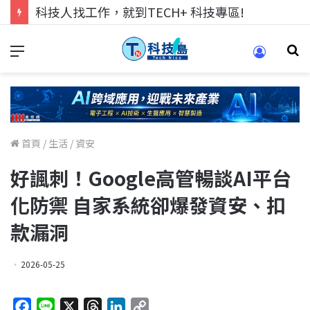
科技人找工作，就到TECH+ 科技專區!
首頁
/
生活
/
資安
好諷刺！Google高管暢談AI平台
化防禦 自家系統卻爆發資安、扣
款漏洞
2026-05-25
F
L
X
T
L
C