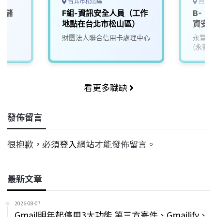
台北市松山區
台北市
，儲
F組-資訊安全人員（工作
B-《
地點在台北市松山區）
資安實
財團法人聯合信用卡處理中心
永豐金
(永豐銀
金租賃)
看更多職缺
發佈留言
很抱歉，必須
登入
網站才能發佈留言。
最新文章
2026-08-07
Gmail明年起停用3大功能 第三方寄件、Gmailify、