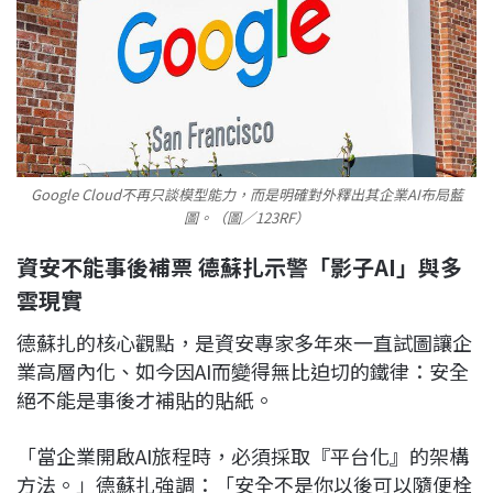
Google Cloud不再只談模型能力，而是明確對外釋出其企業AI布局藍
圖。（圖／123RF）
資安不能事後補票 德蘇扎示警「影子AI」與多
雲現實
德蘇扎的核心觀點，是資安專家多年來一直試圖讓企
業高層內化、如今因AI而變得無比迫切的鐵律：安全
絕不能是事後才補貼的貼紙。
「當企業開啟AI旅程時，必須採取『平台化』的架構
方法。」德蘇扎強調：「安全不是你以後可以隨便栓