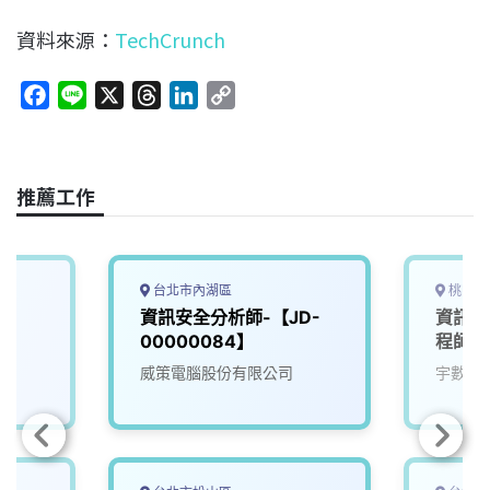
資料來源：
TechCrunch
F
L
X
T
L
C
a
i
h
i
o
c
n
r
n
p
e
e
e
k
y
推薦工作
b
a
e
L
o
d
d
i
o
s
I
n
k
n
k
台北市內湖區
桃園市
師
資訊安全分析師-【JD-
資訊安
00000084】
程師【
威策電腦股份有限公司
宇數科