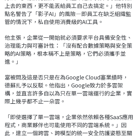
上去的東西，更不能丟給員工自己去搞定。」他特別
點名警告了「影子AI」的風險—即員工在缺乏組織監
管的情況下，私自使用消費級的AI工具。
他主張，企業從一開始就必須要求平台具備安全性、
治理能力與可審計性：「沒有配合數據策略與安全策
略的AI策略，根本稱不上是策略，它們必須攜手並
進。」
當被問及這是否只是在為Google Cloud塞業績時，
德蘇扎予以反駁。他指出，Google致力於多雲架
構，並直言許多自以為只在單一雲端運行的企業，實
際上幾乎都不止一朵雲。
「即使選擇了單一雲端，企業依然依賴各種SaaS應用
程式，商業夥伴也可能使用不同的雲端系統。」因
此，建立一個跨雲、跨模型的統一安全防護姿態至關