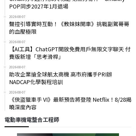
POP同步2027年1月退場
2026-08-07
聲控引導實時互動！《教妹妹開車》挑戰副駕哥哥
的血壓極限
2026-08-07
【AI工具】ChatGPT開放免費用戶無限文字聊天 付
費版新增「思考滑桿」
2026-08-07
助攻企業搶全球航太商機 高市府攜手PRI辦
NADCAP化學製程培訓
2026-08-07
《俠盜獵車手 VI》最新預告將登陸 Netflix！8/28揭
曉深度內容
電動車機電整合工程師