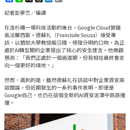
a
i
h
i
o
記者彭夢竺／編譯
c
n
r
n
p
e
e
e
k
y
在洛杉磯一場科技活動的後台，Google Cloud營運
b
a
e
L
長法蘭西斯·德蘇扎（Francisde Souza）接受專
o
d
d
i
訪，以猶如大學教授般沉穩、條理分明的口吻，為正
o
s
I
n
處於AI轉型期的企業提出了核心的安全建言。他樂觀
k
n
k
預測：「我們正處於一個過渡期，但我相信最終會走
向一個更好的境地。」
然而，諷刺的是，雖然德蘇扎在訪談中對企業資安高
談闊論，但近期發生的一系列事件表明，即便是
Google自己，也仍在這個全新的AI資安泥潭中跌跌撞
撞。