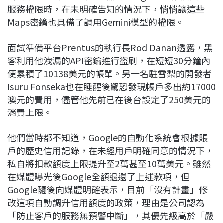
服務權限時，在未明確告知的情況下，悄悄讓這些
Maps密鑰也具備了調用Gemini模型的權限。
面試準備平台Prentus的執行長Rod Danan透露，黑
客利用他洩漏的API密鑰進行盜刷，在短短30分鐘內
便累積了10138美元的帳單。另一名駐雪梨的開發者
Isuru Fonseka也在睡醒後驚恐發現帳戶多出約17000
澳元的費用，儘管他先前已在後台設定了250美元的
消費上限。
他們當時都不知道，Google的自動化系統會根據賬
戶的歷史信用記錄，在未經用戶明確同意的情況下，
私自將扣款額度上限提升至2萬甚至10萬美元。雖然
在媒體曝光後Google全額退還了上述款項，但
Google隨後向媒體明確表示，目前「沒有計畫」修
改這項自動調升信用額度的政策，理由是公司認為
「防止客戶的服務無預警中斷」，其優先級高於「嚴