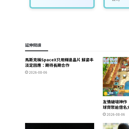
延伸閱讀
馬斯克稱SpaceX只用輝達晶片 蘇姿丰
淡定回應：期待長期合作
2026-08-06
友情破壞神作
球齊聚逾億名
2026-08-06