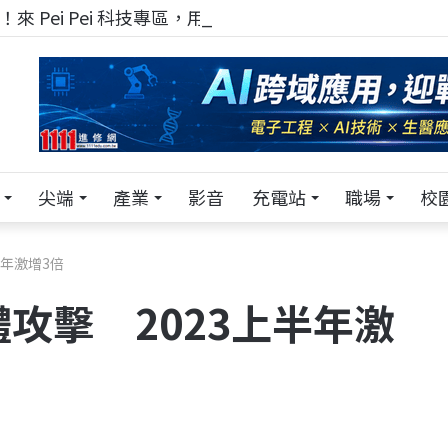
來 Pei Pei 科技專區，用專業洞察引領學弟妹成長
尖端
產業
影音
充電站
職場
校
半年激增3倍
攻擊 2023上半年激