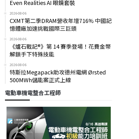
Even Realities AI 眼鏡套裝
2026-08-06
CXMT第二季DRAM營收年增716% 中國記
憶體廠加速挑戰國際三巨頭
2026-08-06
《爐石戰記®》第 14 賽季登場！花費金幣
解鎖手下特殊技能
2026-08-06
特斯拉Megapack助攻德州電網 Ørsted
500MWh儲能案正式上線
電動車機電整合工程師