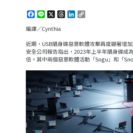
F
L
X
T
L
C
a
i
h
i
o
編譯／Cynthia
c
n
r
n
p
e
e
e
k
y
近期，USB隨身碟惡意軟體攻擊再度顯著增加趨
b
a
e
L
安全公司報告指出，2023年上半年隨身碟
o
d
d
i
倍。其中兩個惡意軟體活動「Sogu」和「Sno
o
s
I
n
k
n
k