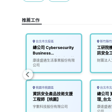
b
a
e
L
o
d
d
i
o
s
I
n
推薦工作
k
n
k
台北市北投區
新竹縣竹
有經驗
總公司 Cybersecurity
工研院
)
Business
訊安全工
Manager（資訊安全營
司
康達盛通生活事業股份有限
財團法人
運經理）_台北
公司
桃園市桃園區
台北市北
全工程
資訊安全產品技術支援
總公司 
工程師【桃園】
理_台北
宇數科技股份有限公司
康達盛通
公司