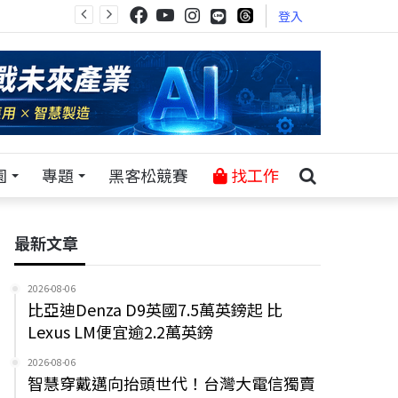
登入
園
專題
黑客松競賽
找工作
最新文章
2026-08-06
比亞迪Denza D9英國7.5萬英鎊起 比
Lexus LM便宜逾2.2萬英鎊
2026-08-06
智慧穿戴邁向抬頭世代！台灣大電信獨賣