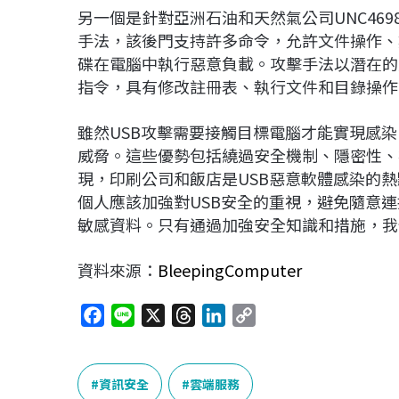
另一個是針對亞洲石油和天然氣公司UNC4698
手法，該後門支持許多命令，允許文件操作、數
碟在電腦中執行惡意負載。攻擊手法以潛在的方
指令，具有修改註冊表、執行文件和目錄操作
雖然USB攻擊需要接觸目標電腦才能實現感染
威脅。這些優勢包括繞過安全機制、隱密性、
現，印刷公司和飯店是USB惡意軟體感染的熱
個人應該加強對USB安全的重視，避免隨意
敏感資料。只有通過加強安全知識和措施，我
資料來源：
BleepingComputer
F
L
X
T
L
C
a
i
h
i
o
c
n
r
n
p
e
e
e
k
y
資訊安全
雲端服務