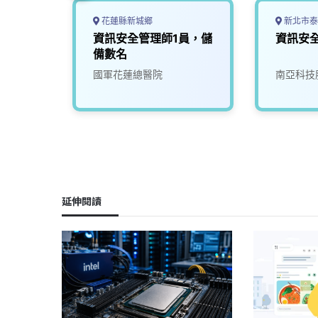
花蓮縣新城鄉
新北市泰
rity
資訊安全管理師1員，儲
資訊安
備數名
訊安全營
份有限
國軍花蓮總醫院
南亞科技
延伸閱讀