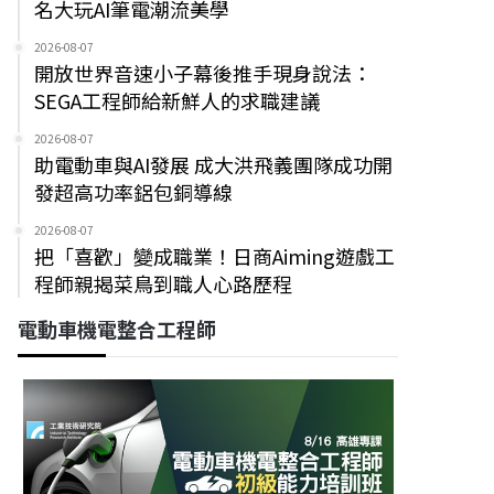
名大玩AI筆電潮流美學
2026-08-07
開放世界音速小子幕後推手現身說法：
SEGA工程師給新鮮人的求職建議
2026-08-07
助電動車與AI發展 成大洪飛義團隊成功開
發超高功率鋁包銅導線
2026-08-07
把「喜歡」變成職業！日商Aiming遊戲工
程師親揭菜鳥到職人心路歷程
電動車機電整合工程師