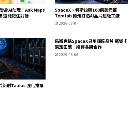
ps變身AI助理！Ask Maps
SpaceX、特斯拉砸168億美元蓋
店 還能記住對話
Terafab 德州打造AI晶片超級工廠
2026-08-07
馬斯克稱SpaceX只用輝達晶片 蘇姿丰
淡定回應：期待長期合作
2026-08-06
片新創Taalas 強化推論