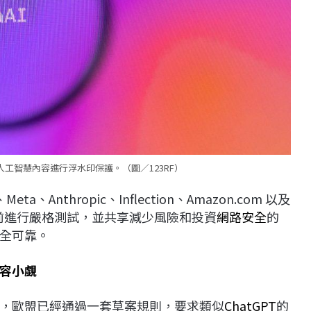
承諾對人工智慧內容進行浮水印保護。（圖／123RF）
、Anthropic、Inflection、Amazon.com 以及
使用前進行嚴格測試，並共享減少風險和投資
網路安全
的
全可靠。
容小覷
，歐盟已經通過一套草案規則，要求類似
ChatGPT
的