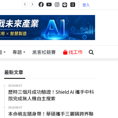
登入
園
專題
黑客松競賽
找工作
最新文章
2026-08-07
歷時三個月成功驗證！Shield AI 攜手中科
院完成無人機自主搜索
2026-08-07
本命萌友隨身帶！華碩攜手三麗鷗跨界聯