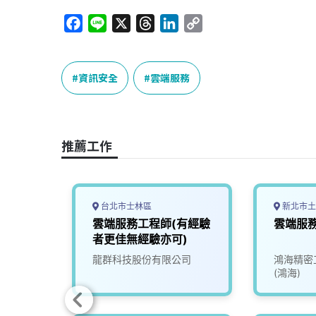
F
L
X
T
L
C
a
i
h
i
o
c
n
r
n
p
e
e
e
k
y
資訊安全
雲端服務
b
a
e
L
o
d
d
i
o
s
I
n
推薦工作
k
n
k
台北市士林區
新北市土
體設計
雲端服務工程師(有經驗
雲端服
ty資訊
者更佳無經驗亦可)
份有限
龍群科技股份有限公司
鴻海精密
(鴻海)