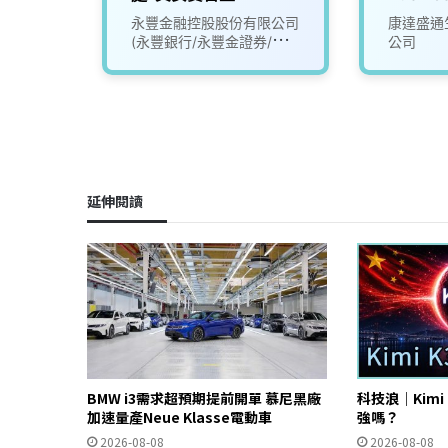
Mana
限公司
永豐金融控股股份有限公司
康達盛通
運經理）
(永豐銀行/永豐金證券/永豐
公司
金租賃)
延伸閱讀
BMW i3需求超預期提前開單 慕尼黑廠
科技浪｜Kimi
加速量產Neue Klasse電動車
強嗎？
2026-08-08
2026-08-08