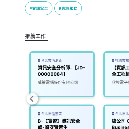
c
n
r
n
p
e
e
e
k
y
資訊安全
雲端服務
b
a
e
L
o
d
d
i
o
s
I
n
推薦工作
k
n
k
台北市內湖區
桃園市楊
全工程
資訊安全分析師-【JD-
【資訊
00000084】
全工程師
廠區)
威策電腦股份有限公司
欣興電子
台北市信義區
台北市北
程師
B-《實習》資訊安全
總公司 Cy
處-資安實習生
Busine