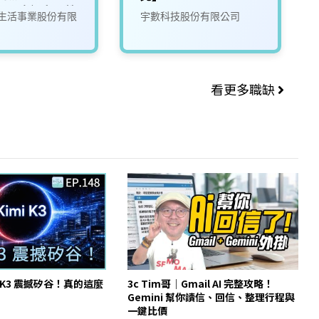
ger（資訊安全營
生活事業股份有限
宇數科技股份有限公司
_台北
看更多職缺
 K3 震撼矽谷！真的這麼
3c Tim哥｜Gmail AI 完整攻略！
Gemini 幫你讀信、回信、整理行程與
一鍵比價