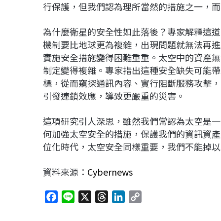
行保護，但我們認為理所當然的措施之一，而
為什麼衛星的安全性如此落後？專家解釋這道
機制要比地球更為複雜，出現問題就無法再進
實施安全措施變得困難重重。太空中的資產無
制定變得複雜。專家指出這種安全缺失可能帶
標，從而窺探通訊內容、實行阻斷服務攻擊，
引發連鎖效應，導致更嚴重的災害。
這項研究引人深思，雖然我們常認為太空是一
何加強太空安全的措施，保護我們的資訊資產
位化時代，太空安全同樣重要，我們不能掉以
資料來源：
Cybernews
F
L
X
T
L
C
a
i
h
i
o