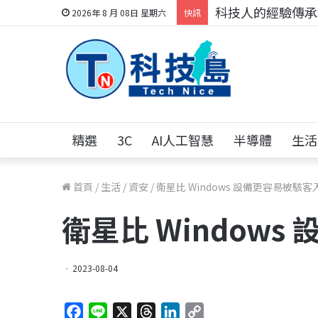
科技人的經驗傳承地
2026年 8 月 08日 星期六
快訊
精選
3C
AI人工智慧
半導體
生活
首頁
/
生活
/
資安
/
衛星比 Windows 設備更容易被駭客
衛星比 Window
2023-08-04
F
L
X
T
L
C