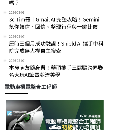
嗎？
2026-08-08
3c Tim哥｜Gmail AI 完整攻略！Gemini
幫你讀信、回信、整理行程與一鍵比價
2026-08-07
歷時三個月成功驗證！Shield AI 攜手中科
院完成無人機自主搜索
2026-08-07
本命萌友隨身帶！華碩攜手三麗鷗跨界聯
名大玩AI筆電潮流美學
電動車機電整合工程師