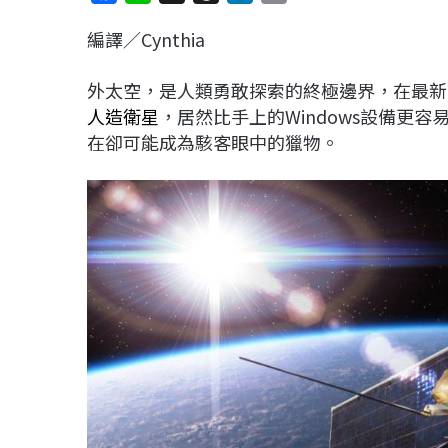
a
i
h
i
o
編譯／Cynthia
c
n
r
n
p
e
e
e
k
y
外太空，是人類勇敢探索的終極邊界，在最新
b
a
e
L
人造衛星
，居然比手上的Windows設備更
o
d
d
i
在卻可能成為駭客眼中的獵物。
o
s
I
n
k
n
k