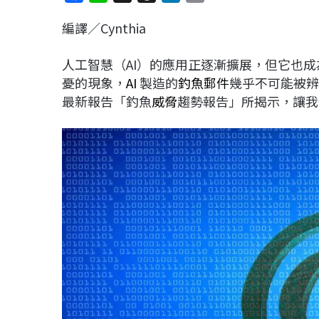
a
i
h
i
o
編譯／Cynthia
c
n
r
n
p
e
e
e
k
y
人工智慧（AI）的應用正逐漸擴展，但它也
b
a
e
L
憂的現象，
AI
製造的
釣魚郵件
幾乎不可能被辨
o
d
d
i
最新報告「釣魚
威脅
趨勢報告」所揭示，讓我
o
s
I
n
k
n
k