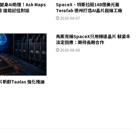
ps變身AI助理！Ask Maps
SpaceX、特斯拉砸168億美元蓋
店 還能記住對話
Terafab 德州打造AI晶片超級工廠
2026-08-07
馬斯克稱SpaceX只用輝達晶片 蘇姿丰
淡定回應：期待長期合作
2026-08-06
片新創Taalas 強化推論