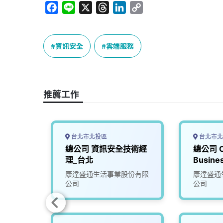
F
L
X
T
L
C
a
i
h
i
o
c
n
r
n
p
e
e
e
k
y
資訊安全
雲端服務
b
a
e
L
o
d
d
i
o
s
I
n
推薦工作
k
n
k
台北市北投區
台北市北
體設計
總公司 資訊安全技術經
總公司 Cy
ty資訊
理_台北
Busine
Mana
份有限
康達盛通生活事業股份有限
康達盛通
運經理）
公司
公司