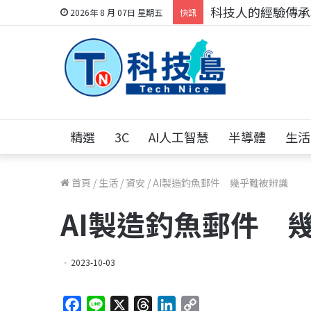
科技人的經驗傳承地
2026年 8 月 07日 星期五
快訊
精選
3C
AI人工智慧
半導體
生活
首頁
/
生活
/
資安
/
AI製造釣魚郵件 幾乎難被辨識
AI製造釣魚郵件 
2023-10-03
F
L
X
T
L
C