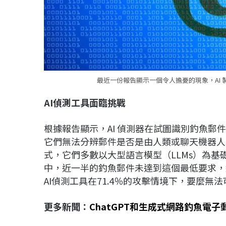
最近一份報告顯示一個令人擔憂的現象，AI 
AI
偵測工具面臨挑戰
根據報告顯示，AI 偵測器在試圖識別釣魚郵
它們無法分辨郵件是否是由人類或聊天機器人
式，它們多數以大型語言模型（LLMs）為
中，近一半的釣魚郵件未達到這個最低要求，約
AI偵測工具在71.4％的攻擊情境下，要麼無
更多新聞：
ChatGPT
和生成式網路釣魚電子郵