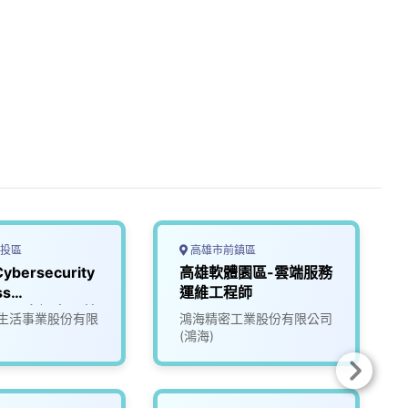
投區
高雄市前鎮區
bersecurity
高雄軟體園區-雲端服務
ss
運維工程師
ger（資訊安全營
生活事業股份有限
鴻海精密工業股份有限公司
_台北
(鴻海)