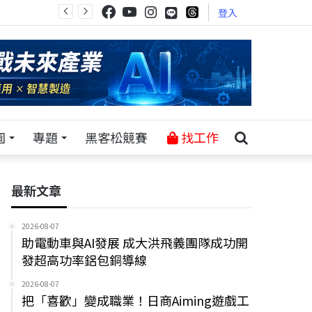
登入
園
專題
黑客松競賽
找工作
最新文章
2026-08-07
助電動車與AI發展 成大洪飛義團隊成功開
發超高功率鋁包銅導線
2026-08-07
把「喜歡」變成職業！日商Aiming遊戲工