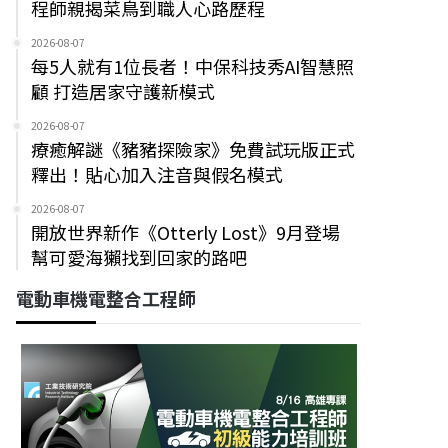
程師親揭菜鳥到職人心路歷程
2026-08-07
每5人就有1位長者！中保科技秀AI智慧照
顧 打造居家守護新模式
2026-08-07
療癒解謎《豬豬探險家》免費試玩版正式
釋出！貼心加入注音與假名模式
2026-08-07
開放世界新作《Otterly Lost》9月登場
幫可愛海獺找到回家的路吧
電動車機電整合工程師