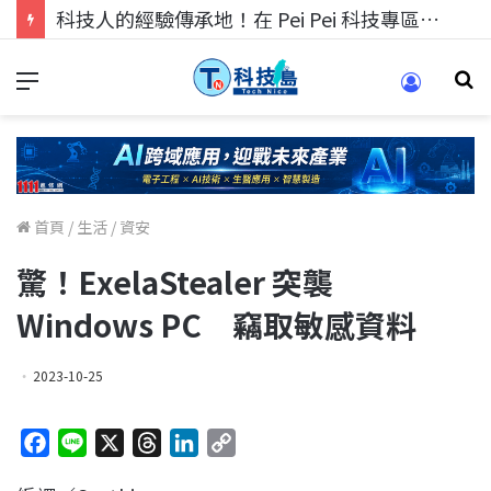
科技人的經驗傳承地！在 Pei Pei 科技專區，與學弟妹交流最硬核的技術
首頁
/
生活
/
資安
驚！ExelaStealer 突襲
Windows PC 竊取敏感資料
2023-10-25
F
L
X
T
L
C
a
i
h
i
o