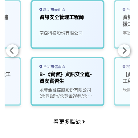
新北市泰山區
台北市
，儲
資訊安全管理工程師
資訊安
援工程
師】
南亞科技股份有限公司
宇數科
台北市信義區
桃園市
支援工
B-《實習》資訊安全處-
【資訊
資安實習生
工程師
永豐金融控股股份有限公司
欣興電
(永豐銀行/永豐金證券/永豐
金租賃)
看更多職缺