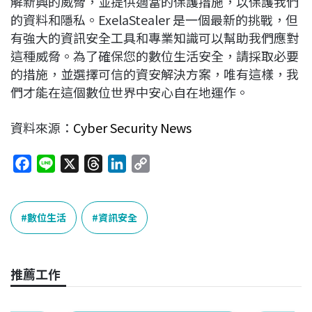
解新興的威脅，並提供適當的保護措施，以保護我們
的資料和隱私。ExelaStealer 是一個最新的挑戰，但
有強大的資訊安全工具和專業知識可以幫助我們應對
這種威脅。為了確保您的數位生活安全，請採取必要
的措施，並選擇可信的資安解決方案，唯有這樣，我
們才能在這個數位世界中安心自在地運作。
資料來源：
Cyber Security News
F
L
X
T
L
C
a
i
h
i
o
c
n
r
n
p
e
e
e
k
y
數位生活
資訊安全
b
a
e
L
o
d
d
i
o
s
I
n
推薦工作
k
n
k