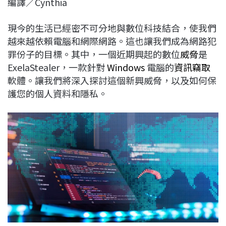
編譯／Cynthia
c
n
r
n
p
e
e
e
k
y
現今的生活已經密不可分地與數位科技結合，使我們
b
a
e
L
越來越依賴電腦和網際網路。這也讓我們成為網路犯
o
d
d
i
罪份子的目標。其中，一個近期興起的數位
威脅
是
o
s
I
n
ExelaStealer，一款針對
Windows
電腦的
資訊竊取
k
n
k
軟體。讓我們將深入探討這個新興威脅，以及如何保
護您的個人資料和隱私。