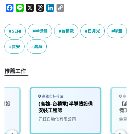
F
L
X
T
L
C
a
i
h
i
o
c
n
r
n
p
e
e
e
k
y
SEMI
半導體
台積電
日月光
聯盟
b
a
e
L
o
d
d
i
資安
鴻海
o
s
I
n
k
n
k
推薦工作
高雄市楠梓區
高雄市
製程設
(高雄-台積電)半導體設備
【高雄
安裝工程師
備工程
元鈺自動化有限公司
金巨弘