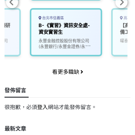
台北市信義區
高雄市
導體研
B-《實習》資訊安全處-
【高雄
資安實習生
備工程
公司
永豐金融控股股份有限公司
曜泰科
(永豐銀行/永豐金證券/永豐
金租賃)
看更多職缺
發佈留言
很抱歉，必須
登入
網站才能發佈留言。
最新文章