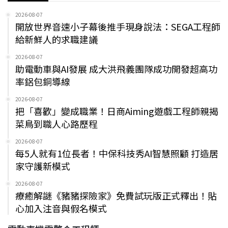
2026-08-07
開放世界音速小子幕後推手現身說法：SEGA工程師
給新鮮人的求職建議
2026-08-07
助電動車與AI發展 成大洪飛義團隊成功開發超高功
率鋁包銅導線
2026-08-07
把「喜歡」變成職業！日商Aiming遊戲工程師親揭
菜鳥到職人心路歷程
2026-08-07
每5人就有1位長者！中保科技秀AI智慧照顧 打造居
家守護新模式
2026-08-07
療癒解謎《豬豬探險家》免費試玩版正式釋出！貼
心加入注音與假名模式