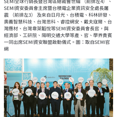
SEMI全球行銷長暨台灣區總裁曹世綸 （前排左4）、
c
n
r
n
p
SEMI資安委員會主席暨台積電企業資訊安全處長屠
e
e
e
k
y
震 （前排左3） 及來自日月光、台積電、科林研發、
b
a
e
L
奧義智慧科技、台灣思科、睿控網安、戴夫寇爾、台
o
d
d
i
灣應材、台灣韋萊韜悅等SEMI資安委員會長官，與
o
s
I
n
經濟部、工研院、陽明交通大學等產、官、學界貴賓
k
n
k
一同出席SEMI資安聯盟啟動儀式。圖：取自SEMI官
網