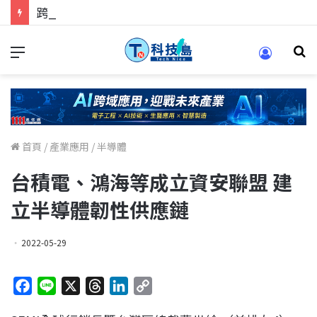
跨世代的技術對話！來 Pei Pei 科技專區，用專業洞察引領學弟妹成長
首頁
/
產業應用
/
半導體
台積電、鴻海等成立資安聯盟 建
立半導體韌性供應鏈
2022-05-29
F
L
X
T
L
C
a
i
h
i
o