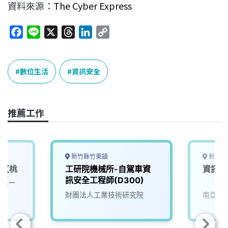
資料來源：
The Cyber Express
F
L
X
T
L
C
a
i
h
i
o
c
n
r
n
p
e
e
e
k
y
數位生活
資訊安全
b
a
e
L
o
d
d
i
o
s
I
n
推薦工作
k
n
k
新竹縣竹東鎮
新北市
師【桃
工研院機械所-自駕車資
資訊安
訓(無
訊安全工程師(D300)
財團法人工業技術研究院
南亞科