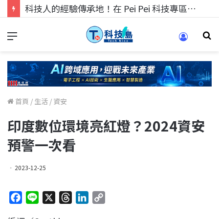
科技人的經驗傳承地！在 Pei Pei 科技專區，與學弟妹交流最硬核的技術
首頁
/
生活
/
資安
印度數位環境亮紅燈？2024資安
預警一次看
2023-12-25
F
L
X
T
L
C
a
i
h
i
o