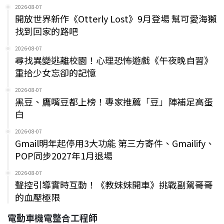
2026-08-07
開放世界新作《Otterly Lost》9月登場 幫可愛海獺
找到回家的路吧
2026-08-07
尋找異變逃離校園！心理恐怖遊戲《午夜晚自習》
重拾少女忘卻的記憶
2026-08-07
黑豆、鷹嘴豆都上榜！專家推薦「豆」陣補足高蛋
白
2026-08-07
Gmail明年起停用3大功能 第三方寄件、Gmailify、
POP同步2027年1月退場
2026-08-07
聲控引導實時互動！《教妹妹開車》挑戰副駕哥哥
的血壓極限
電動車機電整合工程師