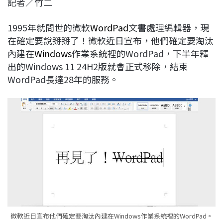
記者／竹二
c
n
r
n
p
e
e
e
k
y
1995年就問世的微軟
WordPad
文書處理編輯器，現
b
a
e
L
在確定要說掰掰了！微軟近日宣布，他們確定要淘汰
o
d
d
i
內建在
Windows
作業系統裡的WordPad，下半年釋
o
s
I
n
出的Windows 11 24H2版就會正式移除，結束
k
n
k
WordPad長達28年的服務。
微軟近日宣布他們確定要淘汰內建在Windows作業系統裡的WordPad。