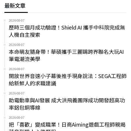
最新文章
2026-08-07
歷時三個月成功驗證！Shield AI 攜手中科院完成無
人機自主搜索
2026-08-07
本命萌友隨身帶！華碩攜手三麗鷗跨界聯名大玩AI
筆電潮流美學
2026-08-07
開放世界音速小子幕後推手現身說法：SEGA工程師
給新鮮人的求職建議
2026-08-07
助電動車與AI發展 成大洪飛義團隊成功開發超高功
率鋁包銅導線
2026-08-07
把「喜歡」變成職業！日商Aiming遊戲工程師親揭