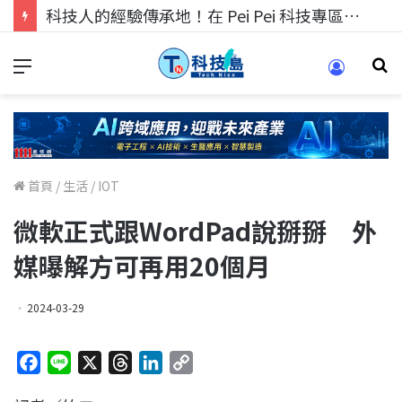
科技人的經驗傳承地！在 Pei Pei 科技專區，與學弟妹交流最硬核的技術
首頁
/
生活
/
IOT
微軟正式跟WordPad說掰掰 外
媒曝解方可再用20個月
2024-03-29
F
L
X
T
L
C
a
i
h
i
o