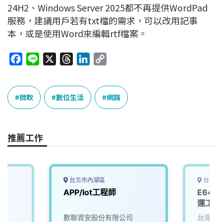
24H2、Windows Server 2025都不再提供WordPad
服務，建議用戶若有txt檔的需求，可以改用記事
本，或是使用Word來編輯rtf檔案。
F
L
X
T
L
C
a
i
h
i
o
c
n
r
n
p
e
e
e
k
y
微軟
數位生活
網路
b
a
e
L
o
d
d
i
o
s
I
n
推薦工作
k
n
k
台北市內湖區
台北市
APP/Iot工程師
E64 
運工程
數聯資安股份有限公司
台灣大