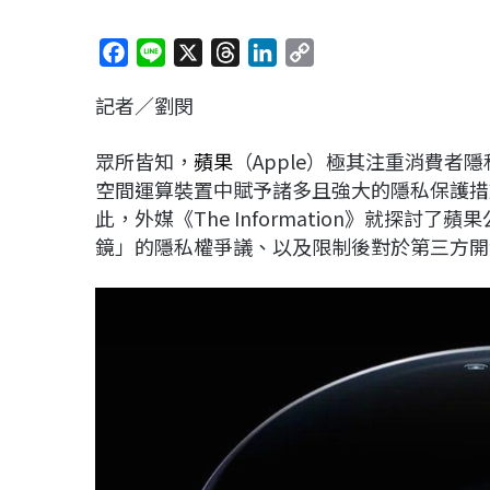
F
L
X
T
L
C
a
i
h
i
o
記者／劉閔
c
n
r
n
p
e
e
e
k
y
眾所皆知，
蘋果
（Apple）極其注重消費者
b
a
e
L
空間運算裝置中賦予諸多且強大的隱私保護措
o
d
d
i
此，外媒《The Information》就探討了蘋果
o
s
I
n
鏡」的隱私權爭議、以及限制後對於第三方開
k
n
k