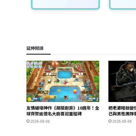
延伸閱讀
友情破壞神作《胡鬧廚房》10週年！全
把老婆睡臉變
球齊聚逾億名大廚喜迎里程碑
己與男性團隊做
2026-08-06
2026-08-06