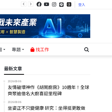
登入
園
專題
找工作
最新文章
2026-08-06
友情破壞神作《胡鬧廚房》10週年！全球
齊聚逾億名大廚喜迎里程碑
2026-08-06
坐姿正不只變健康 研究：坐得挺更敢做