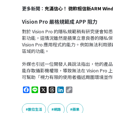
更多新聞：
充滿信心！ 微軟相信新ARM Win
Vision Pro
嚴格規範成 APP
阻力
對於 Vision Pro 的隱私規範稍有研究
影功能，這情況雖然是蘋果立意良善的隱私保
Vision Pro 應用程式的能力。例如無
區域的功能。
外媒也引述一位開發人員說法指出，他的產品
能存取攝影機權限，導致無法在 Vision Pr
可幫助「視力有限的使用者描述周圍環境並作
F
L
X
T
L
C
a
i
h
i
o
c
n
r
n
p
e
e
e
k
y
數位生活
網路
蘋果