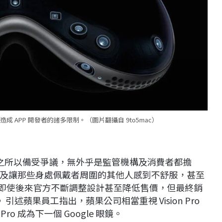
致造成 APP 開發者的諸多限制。（圖片翻攝自 9to5mac）
，但之所以備受爭議，無外乎是監管機構及消費者都擔
及讓那些身處佩戴者周圍的其他人感到不舒服，甚至
等。即使後來官方不斷調整設計甚至降低售價，但最終銷
n》引述蘋果員工指出，蘋果公司相當重視 Vision Pro
ro 成為下一個 Google 眼鏡。