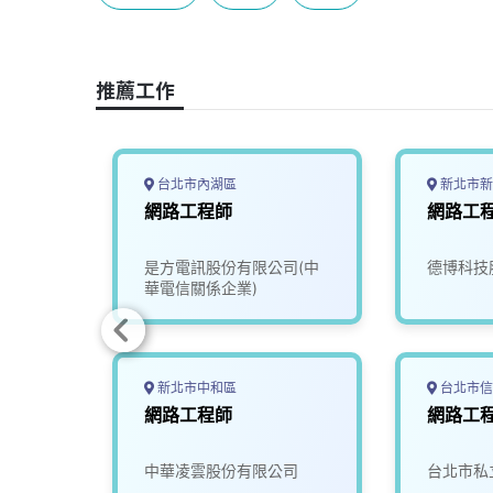
b
a
e
L
o
d
d
i
o
s
I
n
推薦工作
k
n
k
台北市內湖區
新北市新
網路工程師
網路工
是方電訊股份有限公司(中
德博科技
華電信關係企業)
新北市中和區
台北市信
網路工程師
網路工
司
中華凌雲股份有限公司
台北市私