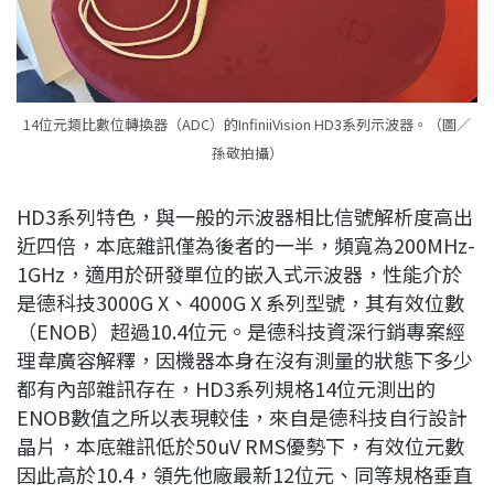
14位元類比數位轉換器（ADC）的InfiniiVision HD3系列示波器。（圖／
孫敬拍攝）
HD3系列特色，與一般的示波器相比信號解析度高出
近四倍，本底雜訊僅為後者的一半，頻寬為200MHz-
1GHz，適用於研發單位的嵌入式示波器，性能介於
是德科技3000G X、4000G X 系列型號，其有效位數
（ENOB）超過10.4位元。是德科技資深行銷專案經
理韋廣容解釋，因機器本身在沒有測量的狀態下多少
都有內部雜訊存在，HD3系列規格14位元測出的
ENOB數值之所以表現較佳，來自是德科技自行設計
晶片，本底雜訊低於50uV RMS優勢下，有效位元數
因此高於10.4，領先他廠最新12位元、同等規格垂直