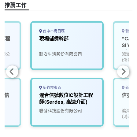
o
s
I
n
推薦工作
k
n
k
台中市烏日區
新北市
子工程
現場儲備幹部
*CA
SI Val
(土城)
份有限公
聯安生活股份有限公司
鴻海精
(鴻海)
新竹市東區
新北市
混合信
混合信號數位IC設計工程
信號量
師
師(Serdes, 高速介面)
)
聯發科技股份有限公司
鴻海精
(鴻海)