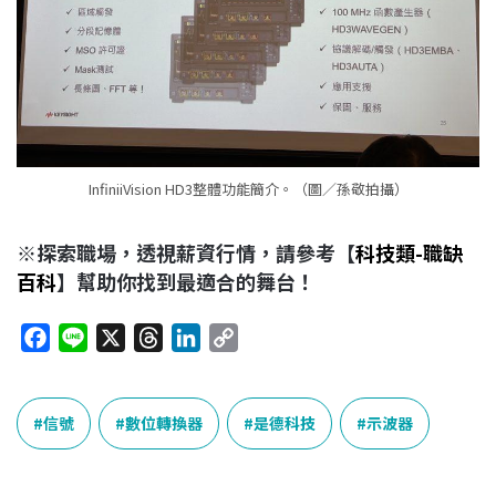
InfiniiVision HD3整體功能簡介。（圖／孫敬拍攝）
※探索職場，透視薪資行情，請參考【
科技類-職缺
百科
】幫助你找到最適合的舞台！
F
L
X
T
L
C
a
i
h
i
o
c
n
r
n
p
e
e
e
k
y
信號
數位轉換器
是德科技
示波器
b
a
e
L
o
d
d
i