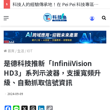
科技人的經驗傳承地！在 Pei Pei 科技專區，與學弟妹交流最硬核的技術
首頁
/
生活
/
IOT
是德科技推新「InfiniiVision
HD3」系列示波器，支援寬頻升
級、自動抓取信號資訊
2024-09-09
F
L
X
T
L
C