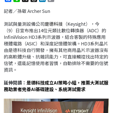
a
i
h
i
o
記者／孫敬 Archer Sun
c
n
r
n
p
e
e
e
k
y
測試與量測設備公司
是德科技
（Keysight），今
b
a
e
L
（9）日宣布推出14位元類比數位轉換器（ADC）的
o
d
d
i
InfiniiVision HD3系列示波器，結合客製的特殊應用
o
s
I
n
積體電路（ASIC）和深度記憶體架構。HD3系列晶片
k
n
k
由是德科技自行開發，擁有其他商用晶片示波器沒有
的高軟體升級、抗雜訊能力，可直接觸控找出特定的
信號，還能記憶使用者習慣，自動排除不需要的信號
資訊。
延伸閱讀：
是德科技成立AI策略小組，推兩大測試服
務助業者完善AI基礎建設、系統測試需求