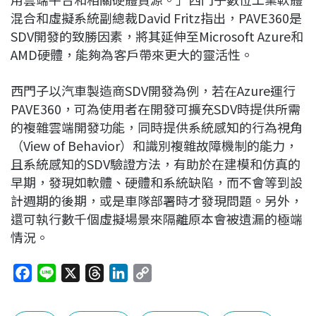
混合和虛擬系統副總裁David Fritz指出，PAVE360是
SDV開發的致勝因素，將其延伸至Microsoft Azure和
AMD硬體，能夠為客戶帶來更大的靈活性。
西門子以汽車製造商SDV開發為例，若在Azure運行
PAVE360，可為使用者在開發可擴充SDV時提供所需
的複雜雲端開發功能，同時提供系統感知的行為視角
（View of Behavior）和識別複雜故障機制的能力，
且系統感知的SDV驗證方法，有助於在建模和仿真的
早期，發現如軟體、硬體和系統缺陷，而不會等到設
計週期的後期，或是車隊部署時才發現問題。另外，
還可執行數千個虛擬場景來隔離原本會被遺漏的極端
情況。
F
L
X
T
L
C
a
i
h
i
o
c
n
r
n
p