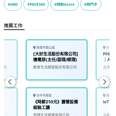
e
e
e
k
y
AMD
PAVE360
微軟Azure
西門子
b
a
e
L
o
d
d
i
o
s
I
n
推薦工作
k
n
k
高雄市鼓山區
台中市
[大好生活股份有限公司]
PHP 
機電部(主任/副理/經理)
｜AI ×
平台｜
公司
都會生活開發股份有限公司
台灣心
研發團
台中市南區
高雄市
《時薪210元》露營設備
IoT 
組裝工讀
奇蹟生活實業有限公司
台郡科