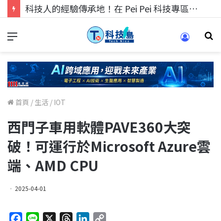
科技人的經驗傳承地！在 Pei Pei 科技專區，與學弟妹交流最硬核的技術
首頁
/
生活
/
IOT
西門子車用軟體PAVE360大突
破！可運行於Microsoft Azure雲
端、AMD CPU
2025-04-01
F
L
X
T
L
C