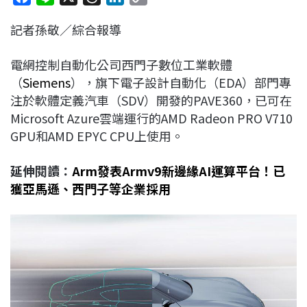
a
i
h
i
o
記者孫敬／綜合報導
c
n
r
n
p
e
e
e
k
y
電網控制自動化公司西門子數位工業軟體
b
a
e
L
（
Siemens
），旗下電子設計自動化（EDA）部門專
o
d
d
i
注於軟體定義汽車（SDV）開發的PAVE360，已可在
o
s
I
n
Microsoft Azure雲端運行的AMD Radeon PRO V710
k
n
k
GPU和AMD EPYC CPU上使用。
延伸閱讀：
Arm發表Armv9新邊緣AI運算平台！已
獲亞馬遜、西門子等企業採用