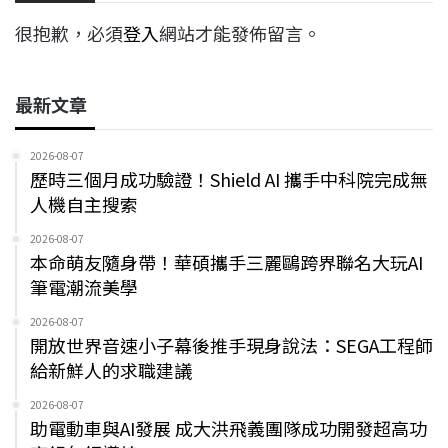
很抱歉，必須
登入
網站才能發佈留言。
最新文章
2026-08-07
歷時三個月成功驗證！Shield AI 攜手中科院完成無
人機自主搜索
2026-08-07
本命萌友隨身帶！華碩攜手三麗鷗跨界聯名大玩AI
筆電潮流美學
2026-08-07
開放世界音速小子幕後推手現身說法：SEGA工程師
給新鮮人的求職建議
2026-08-07
助電動車與AI發展 成大洪飛義團隊成功開發超高功