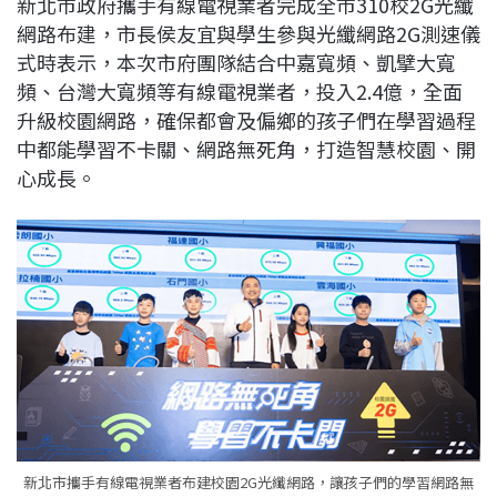
新北市政府攜手有線電視業者完成全市310校2G光纖
c
n
r
n
p
網路布建，市長侯友宜與學生參與光纖網路2G測速儀
e
e
e
k
y
式時表示，本次市府團隊結合中嘉寬頻、凱擘大寬
b
a
e
L
頻、台灣大寬頻等有線電視業者，投入2.4億，全面
o
d
d
i
升級校園網路，確保都會及偏鄉的孩子們在學習過程
o
s
I
n
中都能學習不卡關、網路無死角，打造智慧校園、開
k
n
k
心成長。
新北市攜手有線電視業者布建校園2G光纖網路，讓孩子們的學習網路無