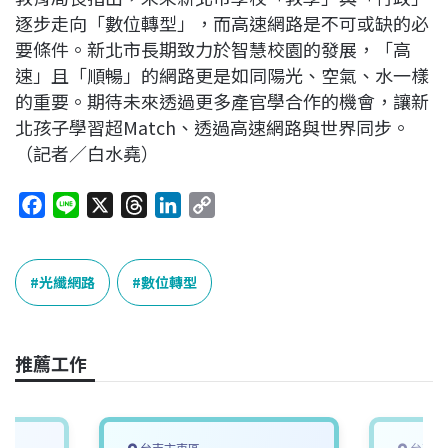
逐步走向「數位轉型」，而高速網路是不可或缺的必
要條件。新北市長期致力於智慧校園的發展，「高
速」且「順暢」的網路更是如同陽光、空氣、水一樣
的重要。期待未來透過更多產官學合作的機會，讓新
北孩子學習超Match、透過高速網路與世界同步。
（記者／白水堯）
F
L
X
T
L
C
a
i
h
i
o
c
n
r
n
p
e
e
e
k
y
光纖網路
數位轉型
b
a
e
L
o
d
d
i
o
s
I
n
推薦工作
k
n
k