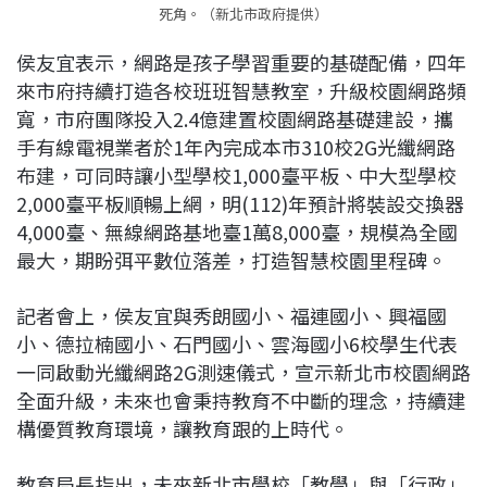
死角。（新北市政府提供）
侯友宜表示，網路是孩子學習重要的基礎配備，四年
來市府持續打造各校班班智慧教室，升級校園網路頻
寬，市府團隊投入2.4億建置校園網路基礎建設，攜
手有線電視業者於1年內完成本市310校2G光纖網路
布建，可同時讓小型學校1,000臺平板、中大型學校
2,000臺平板順暢上網，明(112)年預計將裝設交換器
4,000臺、無線網路基地臺1萬8,000臺，規模為全國
最大，期盼弭平數位落差，打造智慧校園里程碑。
記者會上，侯友宜與秀朗國小、福連國小、興福國
小、德拉楠國小、石門國小、雲海國小6校學生代表
一同啟動光纖網路2G測速儀式，宣示新北市校園網路
全面升級，未來也會秉持教育不中斷的理念，持續建
構優質教育環境，讓教育跟的上時代。
教育局長指出，未來新北市學校「教學」與「行政」