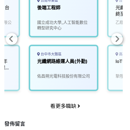
台南市東區
台南市
/ 台
後端工程師
光纖網
終至少
助.颱
有限公
國立成功大學_人工智能數位
乙翔資
轉型研究中心
台中市大雅區
高雄市
(年
光纖網路維運人員(外勤)
IoT
租屋補
佑昌朔光電科技股份有限公司
摯陞數
看更多職缺
發佈留言