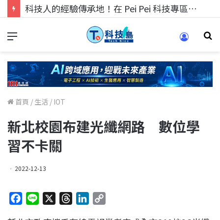
科技人的經驗傳承地！在 Pei Pei 科技專區，與學弟妹交流最硬核的技術
首頁
/
生活
/
IOT
新北校園布建光纖網路 數位學
習不卡關
2022-12-13
F
L
X
T
L
C
a
i
h
i
o