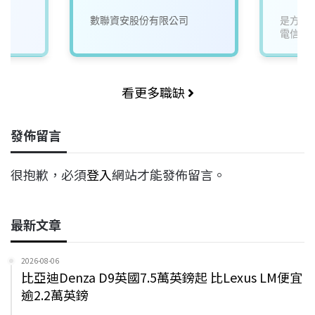
數聯資安股份有限公司
是方電
電信關
看更多職缺
發佈留言
很抱歉，必須
登入
網站才能發佈留言。
最新文章
2026-08-06
比亞迪Denza D9英國7.5萬英鎊起 比Lexus LM便宜
逾2.2萬英鎊