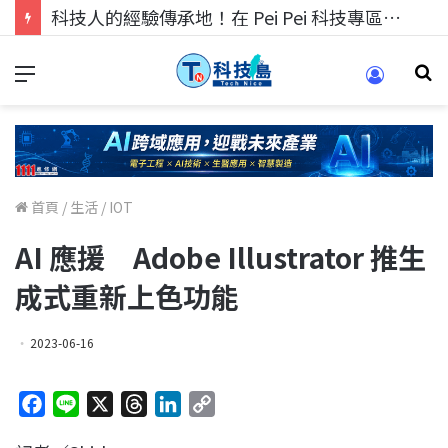
科技人的經驗傳承地！在 Pei Pei 科技專區，與學弟妹交流最硬核的技術
首頁
/
生活
/
IOT
AI 應援 Adobe Illustrator 推生
成式重新上色功能
2023-06-16
F
L
X
T
L
C
a
i
h
i
o