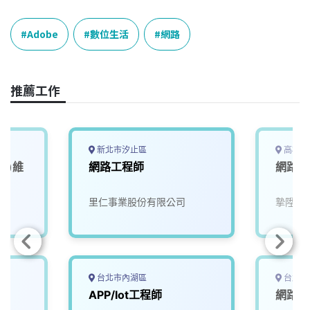
c
n
r
n
p
e
e
e
k
y
Adobe
數位生活
網路
b
a
e
L
o
d
d
i
o
s
I
n
推薦工作
k
n
k
新北市汐止區
高雄市
路)維
網路工程師
網路工
司
里仁事業股份有限公司
摯陞數
台北市內湖區
台北市
APP/Iot工程師
網路工