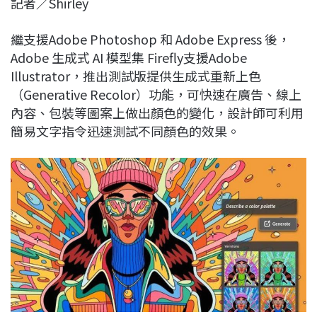
記者／Shirley
c
n
r
n
p
e
e
e
k
y
繼支援Adobe Photoshop 和 Adobe Express 後，
b
a
e
L
Adobe 生成式 AI 模型集 Firefly支援Adobe
o
d
d
i
Illustrator，推出測試版提供生成式重新上色
o
s
I
n
（Generative Recolor）功能，可快速在廣告、線上
k
n
k
內容、包裝等圖案上做出顏色的變化，設計師可利用
簡易文字指令迅速測試不同顏色的效果。