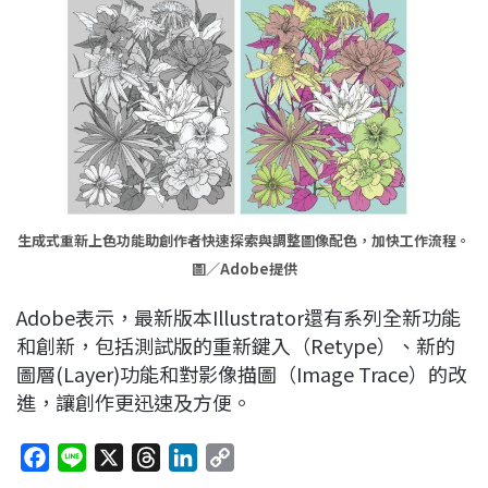
生成式重新上色功能助創作者快速探索與調整圖像配色，加快工作流程。
圖／Adobe提供
Adobe表示，最新版本Illustrator還有系列全新功能
和創新，包括測試版的重新鍵入（Retype）、新的
圖層(Layer)功能和對影像描圖（Image Trace）的改
進，讓創作更迅速及方便。
F
L
X
T
L
C
a
i
h
i
o