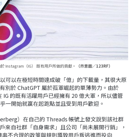
nstagram（IG） 既有用戶所做的貢獻。
（示意圖／123RF）
 之所以可以在極短時間達成破「億」的下載量，其很大原
於 ChatGPT 屬於孤軍崛起的單薄勢力。由於
本在 IG 的既有活躍用戶已經擁有 20 億大軍，所以儘管
但似乎一開始就贏在起跑點並且受到用戶歡迎。
uckerberg）在自己的 Threads 帳號上發文說到該社群
的用戶來自社群「自身需求」且公司「尚未展開行銷」，
）一連串不合理的政策與規則導致用戶叛逃進而投向