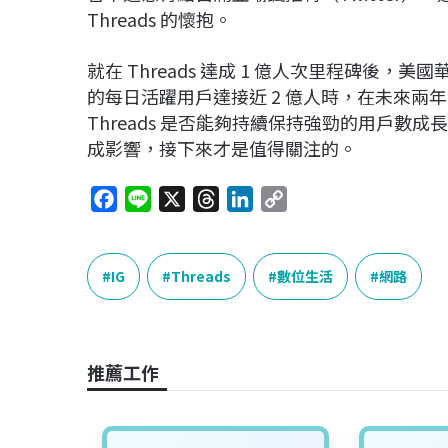
Threads 的懷抱。
就在 Threads 達成 1 億人次里程碑後，美國華爾
的每日活躍用戶達接近 2 億人時，在未來兩年
Threads 是否能夠持續保持強勁的用戶數成長
成影響，接下來才是值得關注的。
F
L
X
T
L
C
a
i
h
i
o
c
n
r
n
p
e
e
e
k
y
IG
Threads
數位生活
網路
b
a
e
L
o
d
d
i
o
s
I
n
推薦工作
k
n
k