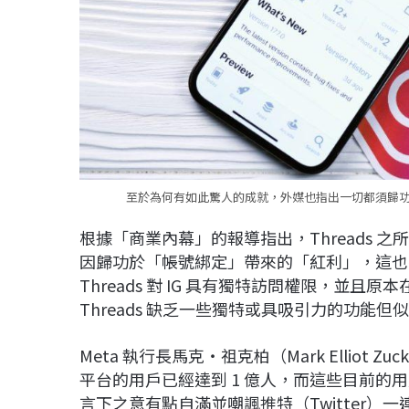
至於為何有如此驚人的成就，外媒也指出一切都須歸功於 I
根據「商業內幕」的報導指出，Threads
因歸功於「帳號綁定」帶來的「紅利」，這也有別
Threads 對 IG 具有獨特訪問權限，並且原
Threads 缺乏一些獨特或具吸引力的功能
Meta 執行長馬克・祖克柏（Mark Elliot Z
平台的用戶已經達到 1 億人，而這些目前
言下之意有點自滿並嘲諷推特（Twitter