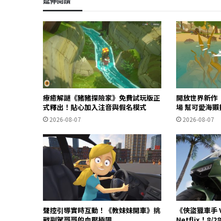
延伸閱讀
療癒解謎《豬豬探險家》免費試玩版正
開放世界新作《O
式釋出！貼心加入注音與假名模式
場 幫可愛海
2026-08-07
2026-08-07
聲控引導實時互動！《教妹妹開車》挑
《俠盜獵車手 
戰副駕哥哥的血壓極限
Netflix！8