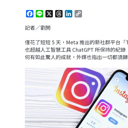
F
L
X
T
L
C
a
i
h
i
o
記者／劉閔
c
n
r
n
p
e
e
e
k
y
僅花了短短 5 天，Meta 推出的新社群平台「
b
a
e
L
也超越人工智慧工具 ChatGPT 所保持的紀
o
d
d
i
何有如此驚人的成就，外媒也指出一切都須歸功於 
o
s
I
n
k
n
k