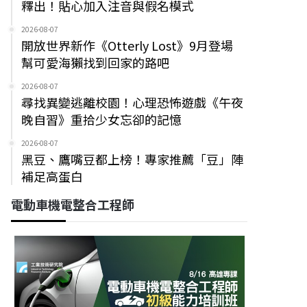
釋出！貼心加入注音與假名模式
2026-08-07
開放世界新作《Otterly Lost》9月登場
幫可愛海獺找到回家的路吧
2026-08-07
尋找異變逃離校園！心理恐怖遊戲《午夜
晚自習》重拾少女忘卻的記憶
2026-08-07
黑豆、鷹嘴豆都上榜！專家推薦「豆」陣
補足高蛋白
電動車機電整合工程師