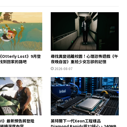
tterly Lost》9月登
尋找異變逃離校園！心理恐怖遊戲《午
獺找到回家的路吧
夜晚自習》重拾少女忘卻的記憶
2026-08-07
VI》最新預告將登陸
英特爾下一代Xeon工程樣品
/28揭曉深度內容
Diamond Rapids搭32核心、240MB