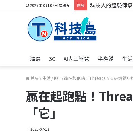
科技人的經驗傳承地
2026年 8 月 07日 星期五
快訊
精選
3C
AI人工智慧
半導體
生活
首頁
/
生活
/
IOT
/
贏在起跑點！Threads五天破億歸功
贏在起跑點！Thre
「它」
2023-07-12