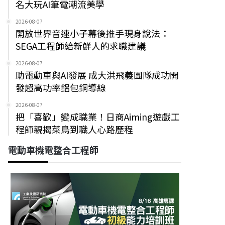
名大玩AI筆電潮流美學
2026-08-07
開放世界音速小子幕後推手現身說法：
SEGA工程師給新鮮人的求職建議
2026-08-07
助電動車與AI發展 成大洪飛義團隊成功開
發超高功率鋁包銅導線
2026-08-07
把「喜歡」變成職業！日商Aiming遊戲工
程師親揭菜鳥到職人心路歷程
電動車機電整合工程師