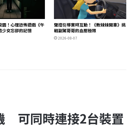
校園！心理恐怖遊戲《午
聲控引導實時互動！《教妹妹開車》挑
拾少女忘卻的記憶
戰副駕哥哥的血壓極限
2026-08-07