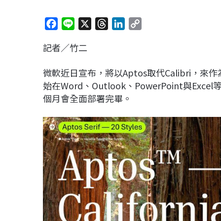
F
L
X
T
L
C
a
i
h
i
o
記者／竹二
c
n
r
n
p
e
e
e
k
y
微軟近日宣布，將以Aptos取代Calibri，來作
b
a
e
L
始在Word、Outlook、PowerPoint與
o
d
d
i
個月會全面部署完畢。
o
s
I
n
k
n
k