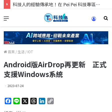
科技人的經驗傳承地！在 Pei Pei 科技專區，與學弟妹交流最硬核的技術
首頁
/
生活
/
IOT
Android版AirDrop再更新 正式
支援Windows系統
2023-07-24
F
L
X
T
L
C
a
i
h
i
o