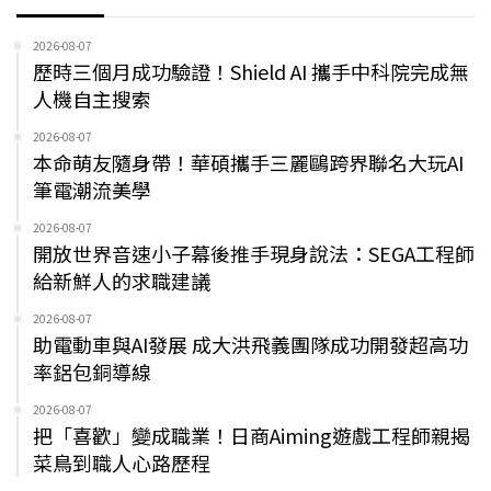
2026-08-07
歷時三個月成功驗證！Shield AI 攜手中科院完成無
人機自主搜索
2026-08-07
本命萌友隨身帶！華碩攜手三麗鷗跨界聯名大玩AI
筆電潮流美學
2026-08-07
開放世界音速小子幕後推手現身說法：SEGA工程師
給新鮮人的求職建議
2026-08-07
助電動車與AI發展 成大洪飛義團隊成功開發超高功
率鋁包銅導線
2026-08-07
把「喜歡」變成職業！日商Aiming遊戲工程師親揭
菜鳥到職人心路歷程