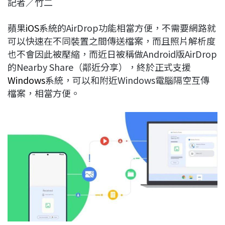
記者／竹二
c
n
r
n
p
e
e
e
k
y
蘋果
iOS
系統的AirDrop功能相當方便，不需要網路就
b
a
e
L
可以快速在不同裝置之間傳送檔案，而且照片解析度
o
d
d
i
也不會因此被壓縮，而近日被稱做Android版AirDrop
o
s
I
n
的Nearby Share（鄰近分享），終於正式支援
k
n
k
Windows
系統，可以和附近Windows電腦隔空互傳
檔案，相當方便。