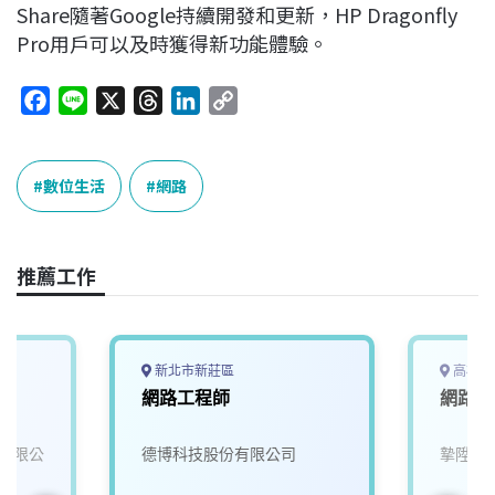
Share隨著Google持續開發和更新，HP Dragonfly
Pro用戶可以及時獲得新功能體驗。
F
L
X
T
L
C
a
i
h
i
o
c
n
r
n
p
e
e
e
k
y
數位生活
網路
b
a
e
L
o
d
d
i
o
s
I
n
推薦工作
k
n
k
新北市新莊區
高雄市
網路工程師
網路工
有限公
德博科技股份有限公司
摯陞數