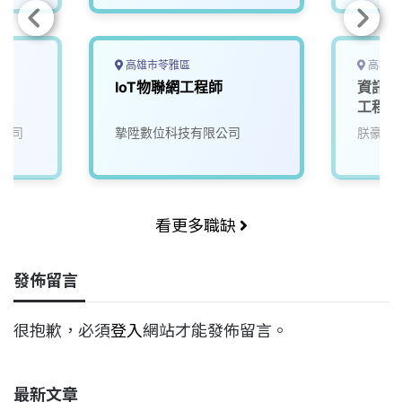
高雄市苓雅區
高雄市
IoT物聯網工程師
資訊室
工程師 
Hardw
公司
摯陞數位科技有限公司
朕豪大
Engin
看更多職缺
發佈留言
很抱歉，必須
登入
網站才能發佈留言。
最新文章