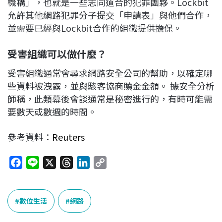
機構」，也就是一些志同道合的犯罪團夥。Lockbit
允許其他網路犯罪分子提交「申請表」與他們合作，
並需要已經與Lockbit合作的組織提供擔保。
受害組織可以做什麼？
受害組織通常會尋求網路安全公司的幫助，以確定哪
些資料被洩露，並與駭客協商贖金金額。 據安全分析
師稱，此類幕後會談通常是秘密進行的，有時可能需
要數天或數週的時間。
參考資料：
Reuters
F
L
X
T
L
C
a
i
h
i
o
c
n
r
n
p
e
e
e
k
y
數位生活
網路
b
a
e
L