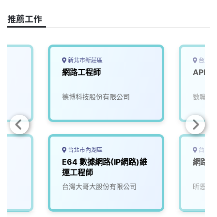
o
d
d
i
o
s
I
n
推薦工作
k
n
k
新北市新莊區
台北市
網路工程師
APP/
德博科技股份有限公司
數聯資
台北市內湖區
台中市
E64 數據網路(IP網路)維
網路工
運工程師
台灣大哥大股份有限公司
昕恩科