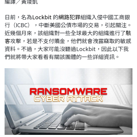
編譯／黃竣凱
c
n
r
n
p
e
e
e
k
y
日前，名為
Lockbit
的
網路犯罪
組織入侵中國工商銀
b
a
e
L
行（ICBC），中斷美國公債市場的交易，引起關注。
o
d
d
i
近幾個月來，該組織對一些全球最大的組織進行了
駭
o
s
I
n
客
攻擊，若是不支付贖金，他們就會洩露竊取的敏感
k
n
k
資料。不過，大家可能沒聽過Lockbit，因此以下我
們就將帶大家看看有關該團體的一些詳細資訊。