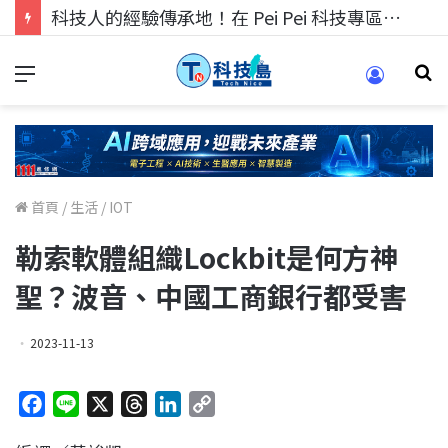
科技人的經驗傳承地！在 Pei Pei 科技專區，與學弟妹交流最硬核的技術
首頁
/
生活
/
IOT
勒索軟體組織Lockbit是何方神
聖？波音、中國工商銀行都受害
2023-11-13
F
L
X
T
L
C
a
i
h
i
o