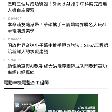
歷時三個月成功驗證！Shield AI 攜手中科院完成無
人機自主搜索
2026-08-07
本命萌友隨身帶！華碩攜手三麗鷗跨界聯名大玩AI
筆電潮流美學
2026-08-07
開放世界音速小子幕後推手現身說法：SEGA工程師
給新鮮人的求職建議
2026-08-07
助電動車與AI發展 成大洪飛義團隊成功開發超高功
率鋁包銅導線
電動車機電整合工程師