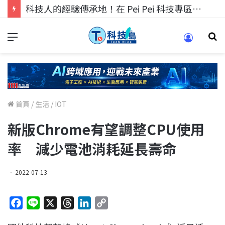
科技人找工作，就到TECH+ 科技專區!
首頁
/
生活
/
IOT
新版Chrome有望調整CPU使用
率 減少電池消耗延長壽命
2022-07-13
F
L
X
T
L
C
a
i
h
i
o