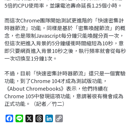
5倍的CPU使用率，並讓電池壽命延長1.25個小時。
而這次Chrome團隊開始測試更進階的「快速密集計
時器節流」功能，同樣是基於「密集喚醒節流」的概
念，也是限制Javascript每分鐘只能喚醒分頁一次，
但這次把進入背景的5分鐘緩衝時間縮短為10秒，意
即只要網頁進入背景10秒之後，執行頻率就會從每秒
一次切換至1分鐘1次。
不過，目前「快速密集計時器節流」還只是一個實驗
功能，到了Chrome 104才成為測試版功能，
《About Chromebooks》表示，他們持續在
Chrome 105中發現這項功能，意謂著很有機會成為
正式功能。（記者／竹二）
F
L
X
T
L
C
a
i
h
i
o