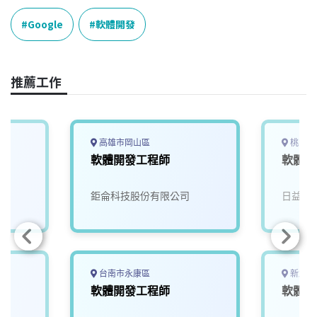
c
n
r
n
p
e
e
e
k
y
Google
軟體開發
b
a
e
L
o
d
d
i
o
s
I
n
推薦工作
k
n
k
高雄市岡山區
桃園市
軟體開發工程師
軟體開
鉅侖科技股份有限公司
日益智
台南市永康區
新北市
軟體開發工程師
軟體開