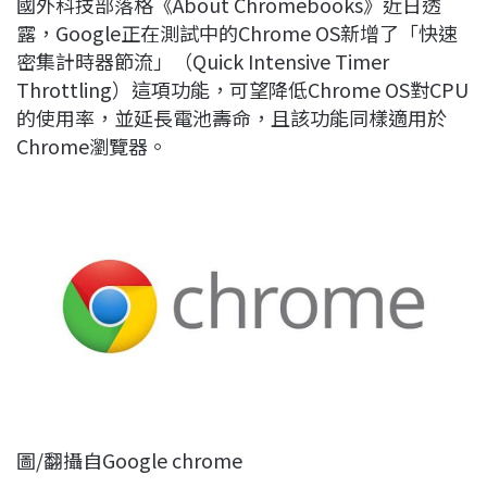
國外科技部落格《About Chromebooks》近日透
c
n
r
n
p
露，Google正在測試中的Chrome OS新增了「快速
e
e
e
k
y
密集計時器節流」（Quick Intensive Timer
b
a
e
L
Throttling）這項功能，可望降低Chrome OS對CPU
o
d
d
i
的使用率，並延長電池壽命，且該功能同樣適用於
o
s
I
n
Chrome瀏覽器。
k
n
k
圖/翻攝自Google chrome