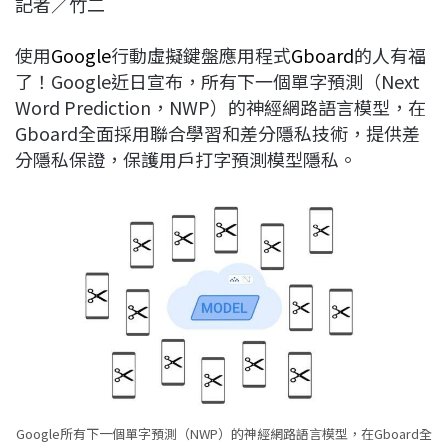
記者／竹二
c
n
r
n
p
e
e
e
k
y
使用
Google
行動虛擬鍵盤應用程式
Gboard
的人有福
b
a
e
L
了！Google近日宣布，所有下一個單字預測（Next
o
d
d
i
Word Prediction，NWP）的神經網路語言模型，在
o
s
I
n
Gboard全面採用聯合學習和差分隱私技術，提供差
k
n
k
分隱私保證，保護用戶打字預測模型隱私。
Google所有下一個單字預測（NWP）的神經網路語言模型，在Gboard全