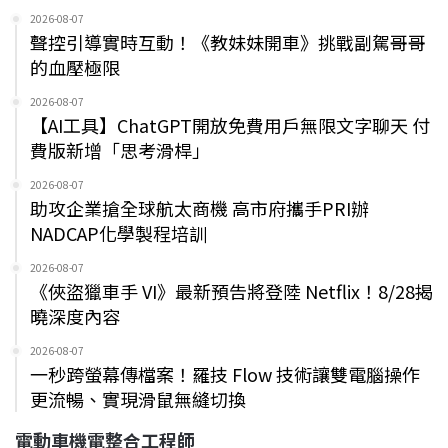
2026-08-07
聲控引導實時互動！《教妹妹開車》挑戰副駕哥哥
的血壓極限
2026-08-07
【AI工具】ChatGPT開放免費用戶無限文字聊天 付
費版新增「思考滑桿」
2026-08-07
助攻企業搶全球航太商機 高市府攜手PRI辦
NADCAP化學製程培訓
2026-08-07
《俠盜獵車手 VI》最新預告將登陸 Netflix！8/28揭
曉深度內容
2026-08-07
一秒跨螢幕傳檔案！羅技 Flow 技術讓雙電腦操作
更流暢、實現滑鼠無縫切換
電動車機電整合工程師