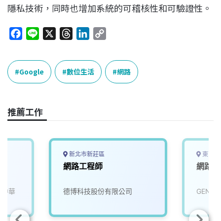
隱私技術，同時也增加系統的可稽核性和可驗證性。
F
L
X
T
L
C
a
i
h
i
o
c
n
r
n
p
e
e
e
k
y
Google
數位生活
網路
b
a
e
L
o
d
d
i
o
s
I
n
推薦工作
k
n
k
新北市新莊區
東南亞
網路工程師
網路工
(中華
德博科技股份有限公司
GENER