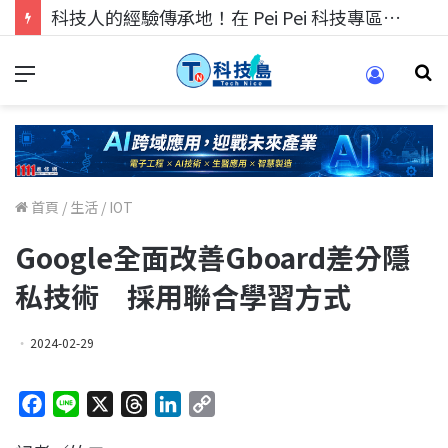
科技人的經驗傳承地！在 Pei Pei 科技專區，與學弟妹交流最硬核的技術
首頁
/
生活
/
IOT
Google全面改善Gboard差分隱
私技術 採用聯合學習方式
2024-02-29
F
L
X
T
L
C
a
i
h
i
o