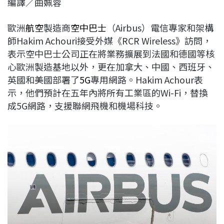
編譯／曲姵蓉
c
n
r
n
p
e
e
e
k
y
歐洲
航空
製造商
空中巴士
（Airbus）電信專家和架構
b
a
e
L
師Hakim Achouri接受外媒《RCR Wireless》訪問，
o
d
d
i
表示空中巴士公司正在將業務擴展到法國和德國等核
o
s
I
n
心歐洲製造基地以外，更在加拿大、中國、西班牙、
k
n
k
英國和美國部署了
5G
專用網路。Hakim Achour表
示，他們預計在五年內將所有工業區的Wi-Fi，替換
成5G網路，支援聯網飛機和機場科技。