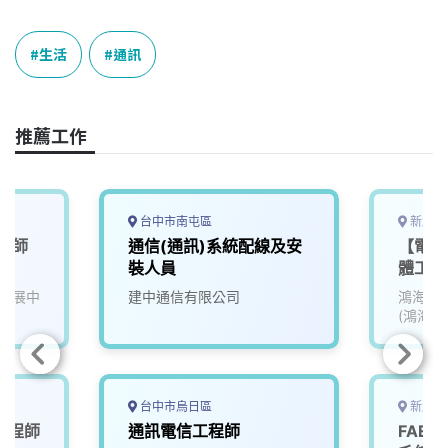
a
i
h
i
o
c
n
r
n
p
e
e
e
k
y
生活
通訊
b
a
e
L
o
d
d
i
o
s
I
n
推薦工作
k
n
k
台中市南屯區
新北市
工程師
通信(通訊)系統配線及安
【電子
裝人員
體工程
發展中
建中通信有限公司
鴻海精
(鴻海)
台中市烏日區
新北市
工程師
通訊電信工程師
FAE