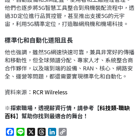
他們也逐步將5G智慧工具整合到飛機裝配流程中，透
過3D定位進行品質控管，甚至推出支援5G的元宇
宙，利用5G精準定位，打造聯網飛機和機場科技。
標準化和自動化道阻且長
他也強調，雖然5G網速快速可靠，兼具非常好的傳播
和移動性，但全球頻譜分配、專家人才、系統整合商
合作夥伴，以及端到端的設備、RAN、核心、網路安
全、運營等問題，都還需要實現標準化和自動化。
資料來源：
RCR Wilreless
※探索職場，透視薪資行情，請參考【
科技類-職缺
百科
】幫助你找到最適合的舞台！
F
L
X
T
L
C