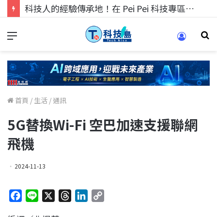
科技人的經驗傳承地！在 Pei Pei 科技專區，與學弟妹交流最硬核的技術
首頁
/
生活
/
通訊
5G替換Wi-Fi 空巴加速支援聯網
飛機
2024-11-13
F
L
X
T
L
C
a
i
h
i
o