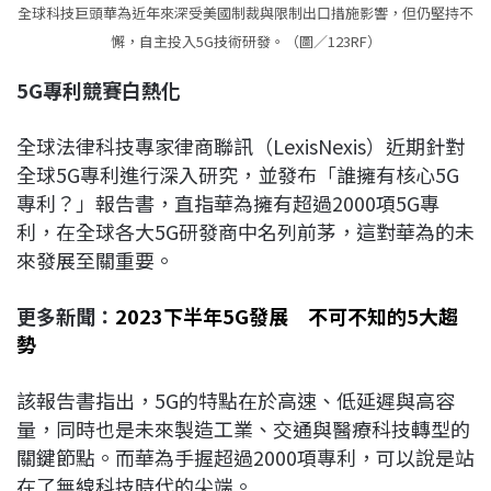
全球科技巨頭華為近年來深受美國制裁與限制出口措施影響，但仍堅持不
懈，自主投入5G技術研發。（圖／123RF）
5G
專利競賽白熱化
全球法律科技專家律商聯訊（LexisNexis）近期針對
全球5G專利進行深入研究，並發布「誰擁有核心5G
專利？」報告書，直指華為擁有超過2000項5G專
利，在全球各大5G研發商中名列前茅，這對華為的未
來發展至關重要。
更多新聞：
2023下半年5G發展 不可不知的5大趨
勢
該報告書指出，5G的特點在於高速、低延遲與高容
量，同時也是未來製造工業、交通與醫療科技轉型的
關鍵節點。而華為手握超過2000項專利，可以說是站
在了無線科技時代的尖端。