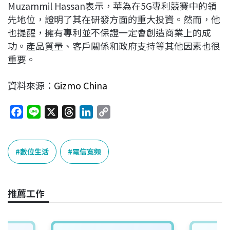
Muzammil Hassan表示，華為在5G專利競賽中的領
先地位，證明了其在研發方面的重大投資。然而，他
也提醒，擁有專利並不保證一定會創造商業上的成
功。產品質量、客戶關係和政府支持等其他因素也很
重要。
資料來源：
Gizmo China
F
L
X
T
L
C
a
i
h
i
o
c
n
r
n
p
e
e
e
k
y
數位生活
電信寬頻
b
a
e
L
o
d
d
i
o
s
I
n
推薦工作
k
n
k