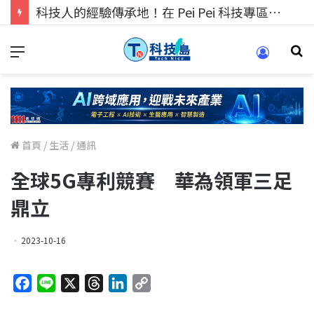
科技人的經驗傳承地！在 Pei Pei 科技專區，與學弟妹交流最硬核的技術
首頁
/
生活
/
通訊
全球5G專利競賽 華為領軍三足
鼎立
2023-10-16
F
L
X
T
L
C
a
i
h
i
o