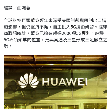
c
n
r
n
p
編譯／曲姵蓉
e
e
e
k
y
b
a
e
L
全球科技巨頭
華為
近年來深受美國制裁與限制出口措
o
d
d
i
施影響，但仍堅持不懈，自主投入
5G
技術研發。據律
o
s
I
n
商聯訊統計，華為已擁有超過2000項5G
專利
，站穩
k
n
k
5G界領頭羊的位置，更與高通及三星形成三足鼎立之
勢。