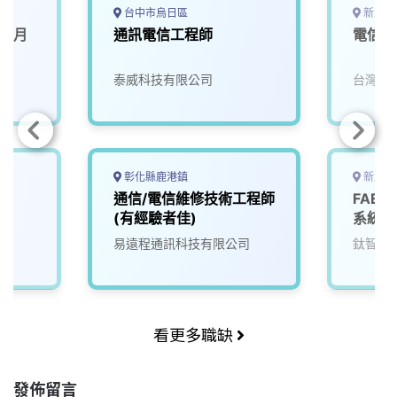
台中市烏日區
新北市
師(月
通訊電信工程師
電信通
泰威科技有限公司
台灣威
彰化縣鹿港鎮
新北市
通信/電信維修技術工程師
FAE
(有經驗者佳)
系統工
易遠程通訊科技有限公司
鈦智科
看更多職缺
發佈留言