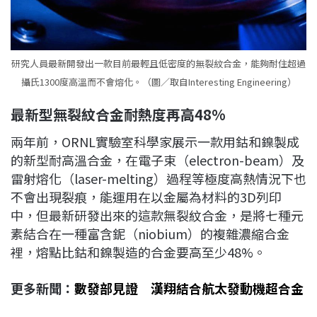
研究人員最新開發出一款目前最輕且低密度的無裂紋合金，能夠耐住超過
攝氏1300度高溫而不會熔化。（圖／取自Interesting Engineering）
最新型無裂紋合金耐熱度再高48%
兩年前，ORNL實驗室科學家展示一款用鈷和鎳製成
的新型耐高溫合金，在電子束（electron-beam）及
雷射熔化（laser-melting）過程等極度高熱情況下也
不會出現裂痕，能運用在以金屬為材料的3D列印
中，但最新研發出來的這款無裂紋合金，是將七種元
素結合在一種富含鈮（niobium）的複雜濃縮合金
裡，熔點比鈷和鎳製造的合金要高至少48%。
更多新聞：
數發部見證 漢翔結合航太發動機超合金