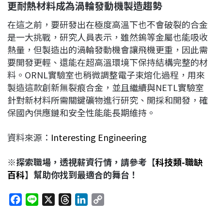
更耐熱材料成為渦輪發動機製造趨勢
在這之前，要研發出在極度高溫下也不會破裂的合金
是一大挑戰，研究人員表示，雖然鎢等金屬也能吸收
熱量，但製造出的渦輪發動機會讓飛機更重，因此需
要開發更輕、還能在超高溫環境下保持結構完整的材
料。ORNL實驗室也稍微調整電子束熔化過程，用來
製造這款創新無裂痕合金，並且繼續與NETL實驗室
針對新材料所需關鍵礦物進行研究、開採和開發，確
保國內供應鏈和安全性能能長期維持。
資料來源：
Interesting Engineering
※探索職場，透視薪資行情，請參考【
科技類-職缺
百科
】幫助你找到最適合的舞台！
F
L
X
T
L
C
a
i
h
i
o