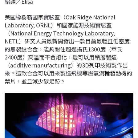
編譯／Elisa
c
n
r
n
p
e
e
e
k
y
美國橡樹嶺國家實驗室（Oak Ridge National
b
a
e
L
Laboratory, ORNL）和國家能源技術實驗室
o
d
d
i
（National Energy Technology Laboratory,
o
s
I
n
NETL）研究人員最新開發出一款目前最輕且低密度
k
n
k
的無裂紋
合金
，能夠耐住超過攝氏1300度（華氏
2400度）高溫而不會熔化，還可以用積層製造
（additive manufacturing）的
3D列印
技術製作出
來。這款合金可以用來製造飛機等燃氣
渦輪發動機
的
葉片，並且減少碳足跡。