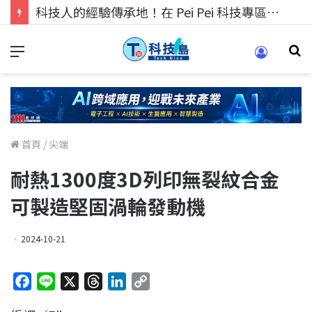
科技人的經驗傳承地！在 Pei Pei 科技專區，與學弟妹交流最硬核的技術
首頁
/
尖端
耐熱1300度3D列印無裂紋合金
可製造堅固渦輪發動機
2024-10-21
F
L
X
T
L
C
a
i
h
i
o