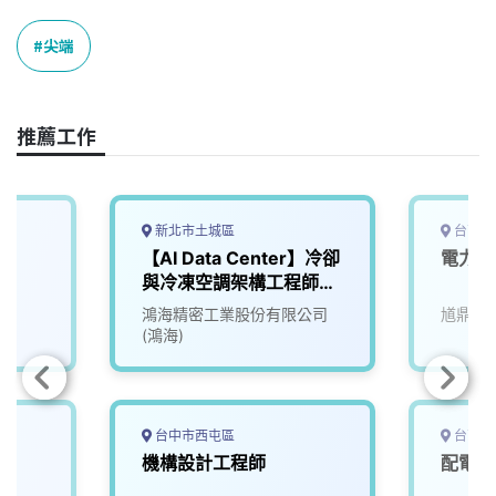
c
n
r
n
p
e
e
e
k
y
尖端
b
a
e
L
o
d
d
i
o
s
I
n
推薦工作
k
n
k
新北市土城區
台南市
【AI Data Center】冷卻
電力電
與冷凍空調架構工程師
(HVAC)
鴻海精密工業股份有限公司
馗鼎奈
(鴻海)
台中市西屯區
台南市
機構設計工程師
配電工