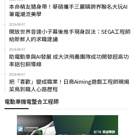
本命萌友隨身帶！華碩攜手三麗鷗跨界聯名大玩AI
筆電潮流美學
2026-08-07
開放世界音速小子幕後推手現身說法：SEGA工程師
給新鮮人的求職建議
2026-08-07
助電動車與AI發展 成大洪飛義團隊成功開發超高功
率鋁包銅導線
2026-08-07
把「喜歡」變成職業！日商Aiming遊戲工程師親揭
菜鳥到職人心路歷程
電動車機電整合工程師