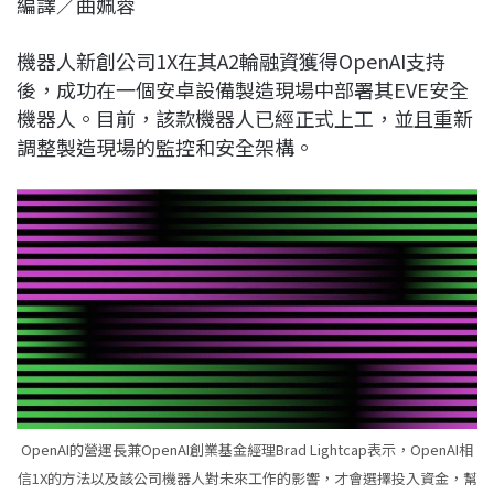
編譯／曲姵蓉
c
n
r
n
p
e
e
e
k
y
機器人新創公司1X在其A2輪融資獲得OpenAI支持
b
a
e
L
後，成功在一個安卓設備製造現場中部署其EVE安全
o
d
d
i
機器人。目前，該款機器人已經正式上工，並且重新
o
s
I
n
調整製造現場的監控和安全架構。
k
n
k
OpenAI的營運長兼OpenAI創業基金經理Brad Lightcap表示，OpenAI相
信1X的方法以及該公司機器人對未來工作的影響，才會選擇投入資金，幫