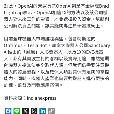
對此，OpenAI的營運長兼OpenAI創業基金經理Brad
Lightcap表示，OpenAI相信1X的方法以及該公司機
器人對未來工作的影響，才會選擇投入資金，幫新創
公司解決資金問題，讓其能夠專注於研發技術上。
目前全球機器人市場越趨興盛，包含特斯拉的
Optimus、Tesla Bot，加拿大機器人公司Sanctuary
AI推出的「鳳凰」人形機器人，以及1X的EVE機器
人，都有其首波主打的客群以及實際用途。雖然短期
內機器人還無法完全取代人類，但我們仍需要注意機
器人的發展過程，以及確保人類對其保有足夠的掌控
能力。同時，機器人產業也需要對機器人進行更多的
訓練、監督及開發應用案例。
資料來源：
Indianexpress
F
L
X
T
L
C