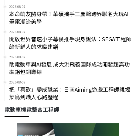
2026-08-07
本命萌友隨身帶！華碩攜手三麗鷗跨界聯名大玩AI
筆電潮流美學
2026-08-07
開放世界音速小子幕後推手現身說法：SEGA工程師
給新鮮人的求職建議
2026-08-07
助電動車與AI發展 成大洪飛義團隊成功開發超高功
率鋁包銅導線
2026-08-07
把「喜歡」變成職業！日商Aiming遊戲工程師親揭
菜鳥到職人心路歷程
電動車機電整合工程師