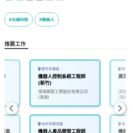
a
i
h
i
o
c
n
r
n
p
e
e
e
k
y
尖端科技
機器人
b
a
e
L
o
d
d
i
o
s
I
n
推薦工作
k
n
k
新竹市東區
新北市
程師
機器人控制系統工程師
資深機
(新竹)
鴻海精密工業股份有限公司
鴻海精
(鴻海)
(鴻海)
台中市南屯區
高雄市
人新事
機器人產品開發工程師
機器人