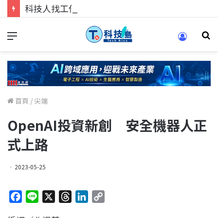
科技人找工作，就到TECH+ 科技專區!
首頁
/
尖端
OpenAI投資新創 安全機器人正
式上路
2023-05-25
F
L
X
T
L
C
a
i
h
i
o