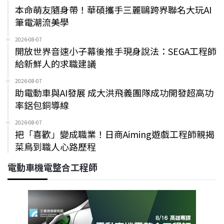
本命萌友隨身帶！華碩攜手三麗鷗跨界聯名大玩AI
筆電潮流美學
2026-08-07
開放世界音速小子幕後推手現身說法：SEGA工程師
給新鮮人的求職建議
2026-08-07
助電動車與AI發展 成大洪飛義團隊成功開發超高功
率鋁包銅導線
2026-08-07
把「喜歡」變成職業！日商Aiming遊戲工程師親揭
菜鳥到職人心路歷程
電動車機電整合工程師