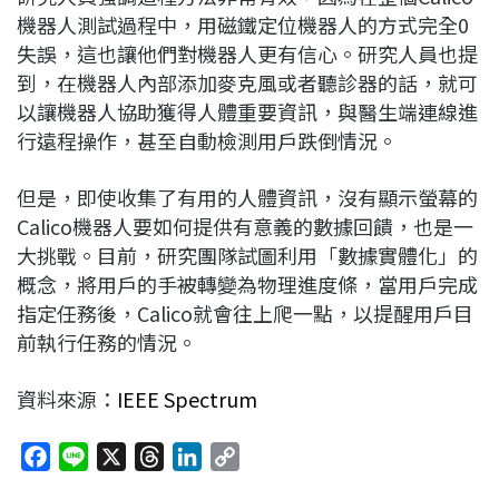
機器人測試過程中，用磁鐵定位機器人的方式完全0
失誤，這也讓他們對機器人更有信心。研究人員也提
到，在機器人內部添加麥克風或者聽診器的話，就可
以讓機器人協助獲得人體重要資訊，與醫生端連線進
行遠程操作，甚至自動檢測用戶跌倒情況。
但是，即使收集了有用的人體資訊，沒有顯示螢幕的
Calico機器人要如何提供有意義的數據回饋，也是一
大挑戰。目前，研究團隊試圖利用「數據實體化」的
概念，將用戶的手被轉變為物理進度條，當用戶完成
指定任務後，Calico就會往上爬一點，以提醒用戶目
前執行任務的情況。
資料來源：
IEEE Spectrum
F
L
X
T
L
C
a
i
h
i
o