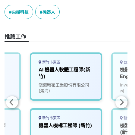
c
n
r
n
p
e
e
e
k
y
尖端科技
機器人
b
a
e
L
o
d
d
i
o
s
I
n
推薦工作
k
n
k
新竹市東區
台北市
AI 機器人軟體工程師(新
機器人工
竹)
Engin
鴻海精密工業股份有限公司
Inve
(鴻海)
司
新竹市東區
新竹市
程師
機器人機構工程師 (新竹)
機器人
(新竹)