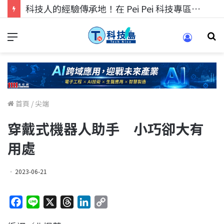
科技人找工作，就到TECH+ 科技專區!
首頁
/
尖端
穿戴式機器人助手 小巧卻大有
用處
2023-06-21
F
L
X
T
L
C
a
i
h
i
o