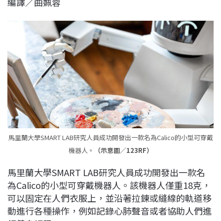
編譯／曲姵蓉
c
n
r
n
p
e
e
e
k
y
b
a
e
L
o
d
d
i
o
s
I
n
k
n
k
馬里蘭大學SMART LAB研究人員成功開發出一款名為Calico的小型可穿戴
機器人。
（示意圖／123RF）
馬里蘭大學SMART LAB研究人員成功開發出一款名
為Calico的小型可穿戴機器人。該機器人僅重18克，
可以固定在人們衣服上，並沿著拉鍊或縫線的軌道移
動進行各種操作，例如記錄心肺聲音或者協助人們進