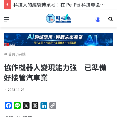
科技人的經驗傳承地！在 Pei Pei 科技專區，與學弟妹交流最硬核的技術
首頁
/
尖端
協作機器人變現能力強 已準備
好接管汽車業
2023-11-23
F
L
X
T
L
C
a
i
h
i
o