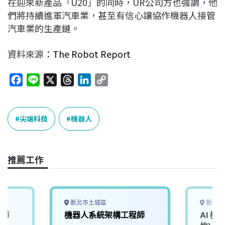
在迎來新產品「U20」的同時，UR公司方也強調，他
們將持續進軍汽車業，甚至有信心讓協作機器人接管
汽車業的生產鏈。
資料來源：
The Robot Report
F
L
X
T
L
C
a
i
h
i
o
c
n
r
n
p
e
e
e
k
y
尖端科技
機器人
b
a
e
L
o
d
d
i
o
s
I
n
推薦工作
k
n
k
新北市土城區
新竹市
程師
機器人系統架構工程師
AI 