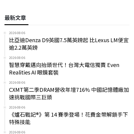
最新文章
2026-08-06
比亞迪Denza D9英國7.5萬英鎊起 比Lexus LM便宜
逾2.2萬英鎊
2026-08-06
智慧穿戴邁向抬頭世代！台灣大電信獨賣 Even
Realities AI 眼鏡套裝
2026-08-06
CXMT第二季DRAM營收年增716% 中國記憶體廠加
速挑戰國際三巨頭
2026-08-06
《爐石戰記®》第 14 賽季登場！花費金幣解鎖手下
特殊技能
2026-08-06