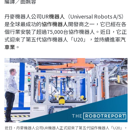
編譯／曲姵蓉
c
n
r
n
p
e
e
e
k
y
丹麥機器人公司UR
機器人
（Universal Robots A/S）
b
a
e
L
是全球最成功的
協作機器人
開發商之一，它已經在各
o
d
d
i
個行業安裝了超過75,000台協作機器人。近日，它正
o
s
I
n
式迎來了第五代協作機器人「U20」，並持續進軍
汽
k
n
k
車業
。
近日，丹麥機器人公司UR機器人正式迎來了第五代協作機器人「U20」，