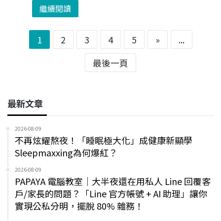
繼續閱讀
1
2
3
4
5
»
...
最後一頁
最新文章
2026-08-09
不再炫耀熬夜！「睡眠極大化」成健康新顯學
Sleepmaxxing為何爆紅？
2026-08-09
PAPAYA 電腦教室｜大半夜還在用私人 Line 回覆客
戶/家長的問題？「Line 官方帳號 + AI 助理」讓你
實現公私分明，擺脫 80% 雜務！