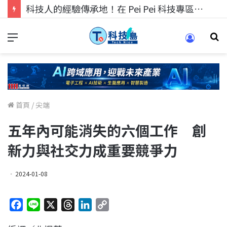
科技人的經驗傳承地！在 Pei Pei 科技專區，與學弟妹交流最硬核的技術
首頁
/
尖端
五年內可能消失的六個工作 創
新力與社交力成重要競爭力
2024-01-08
F
L
X
T
L
C
a
i
h
i
o