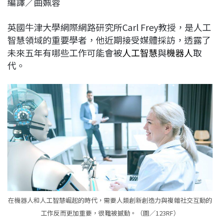
編譯／曲姵蓉
c
n
r
n
p
e
e
e
k
y
英國牛津大學網際網路研究所Carl Frey教授，是人工
b
a
e
L
智慧領域的重要學者，他近期接受媒體採訪，透露了
o
d
d
i
未來五年有哪些工作可能會被
人工智慧
與
機器人
取
o
s
I
n
代。
k
n
k
在機器人和人工智慧崛起的時代，需要人類創新創造力與複雜社交互動的
工作反而更加重要，很難被撼動。（圖／123RF）