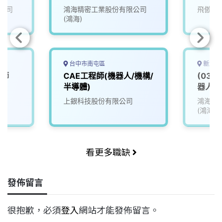
公司
鴻海精密工業股份有限公司
飛傲科
(鴻海)
台中市南屯區
新北市
程師
CAE工程師(機器人/機構/
(03)
半導體)
器人類 
上銀科技股份有限公司
鴻海精
(鴻海)
看更多職缺
發佈留言
很抱歉，必須
登入
網站才能發佈留言。