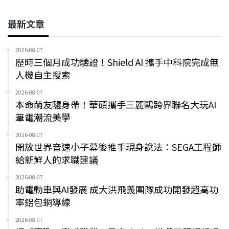
最新文章
2026-08-07
歷時三個月成功驗證！Shield AI 攜手中科院完成無
人機自主搜索
2026-08-07
本命萌友隨身帶！華碩攜手三麗鷗跨界聯名大玩AI
筆電潮流美學
2026-08-07
開放世界音速小子幕後推手現身說法：SEGA工程師
給新鮮人的求職建議
2026-08-07
助電動車與AI發展 成大洪飛義團隊成功開發超高功
率鋁包銅導線
2026-08-07