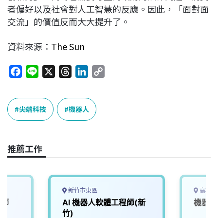
者偏好以及社會對人工智慧的反應。因此，「面對面
交流」的價值反而大大提升了。
資料來源：
The Sun
F
L
X
T
L
C
a
i
h
i
o
c
n
r
n
p
e
e
e
k
y
尖端科技
機器人
b
a
e
L
o
d
d
i
o
s
I
n
推薦工作
k
n
k
新竹市東區
高雄市
程師
AI 機器人軟體工程師(新
機器人
竹)