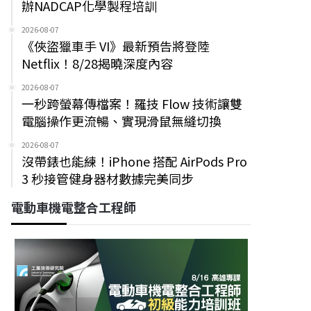
辦NADCAP化學製程培訓
2026-08-07
《俠盜獵車手 VI》最新預告將登陸
Netflix！8/28揭曉深度內容
2026-08-07
一秒跨螢幕傳檔案！羅技 Flow 技術讓雙
電腦操作更流暢、實現滑鼠無縫切換
2026-08-07
沒帶錶也能練！iPhone 搭配 AirPods Pro
3 秒接管健身器材數據完美同步
電動車機電整合工程師