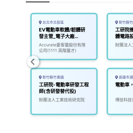
台北市北投區
新竹縣竹
EV電動車軟體/韌體研
工研院
發主管_電子大廠
體電路
(3010018)
(D400)
Accurate愛客獵股份有限
財團法人
公司(1111 高階獵才)
新竹縣竹東鎮
高雄市湖
】專案
工研院-電動車研發工程
電動車
師(含研發替代役)
財團法人工業技術研究院
博技科技