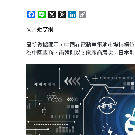
F
L
X
T
L
C
a
i
h
i
o
文／
鉅亨網
c
n
r
n
p
e
e
e
k
y
最新數據顯示，中國在電動車電池市場持續位居
b
a
e
L
為中國廠商，南韓則以 3 家廠商居次，日本則只有
o
d
d
i
o
s
I
n
k
n
k