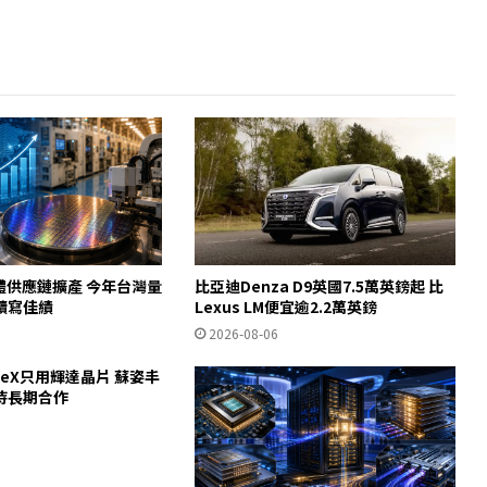
體供應鏈擴產 今年台灣量
比亞迪Denza D9英國7.5萬英鎊起 比
續寫佳績
Lexus LM便宜逾2.2萬英鎊
2026-08-06
ceX只用輝達晶片 蘇姿丰
待長期合作