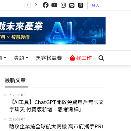
登入
園
專題
黑客松競賽
找工作
最新文章
2026-08-07
【AI工具】ChatGPT開放免費用戶無限文
字聊天 付費版新增「思考滑桿」
2026-08-07
助攻企業搶全球航太商機 高市府攜手PRI