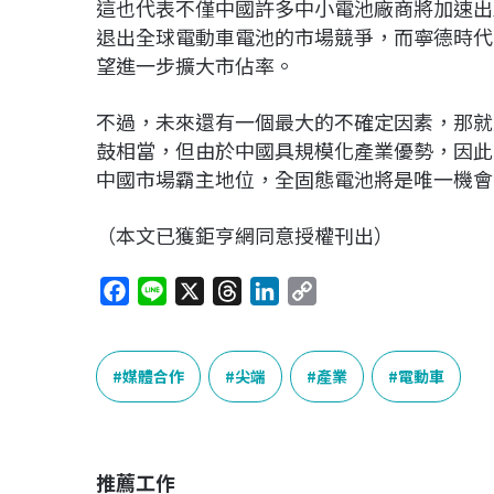
這也代表不僅中國許多中小電池廠商將加速出
退出全球電動車電池的市場競爭，而寧德時代
望進一步擴大市佔率。
不過，未來還有一個最大的不確定因素，那就
鼓相當，但由於中國具規模化產業優勢，因此
中國市場霸主地位，全固態電池將是唯一機會
（本文已獲鉅亨網同意授權刊出）
F
L
X
T
L
C
a
i
h
i
o
c
n
r
n
p
e
e
e
k
y
媒體合作
尖端
產業
電動車
b
a
e
L
o
d
d
i
o
s
I
n
推薦工作
k
n
k