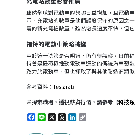
充電站數量影響推廣
雖然全球對電動車的興趣日益增加，且電動車的市場
示，充電站的數量是他們態度保守的原因之一
需的新充電槍數量，雖然增長速度不快，但它
福特的電動車策略轉變
至於這一決策是否明智，仍有待觀察，日前福
特曾是最積極推動電動車運動的傳統汽車製造
致力於電動車，但也採取了與其他製造商類似
參考資料：
te
slarati
※探索職場，透視薪資行情，請參考【
科技類
F
L
X
T
L
C
a
i
h
i
o
c
n
r
n
p