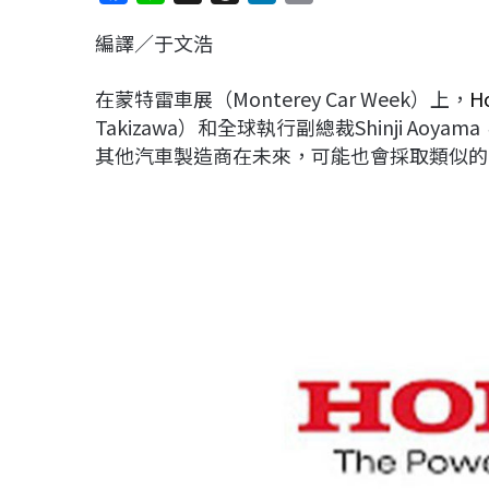
a
i
h
i
o
編譯／于文浩
c
n
r
n
p
e
e
e
k
y
在蒙特雷車展（Monterey Car Week）上，
H
b
a
e
L
Takizawa）和全球執行副總裁Shinji Aoya
o
d
d
i
其他汽車製造商在未來，可能也會採取類似的
o
s
I
n
k
n
k