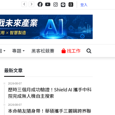
登入
園
專題
黑客松競賽
找工作
最新文章
2026-08-07
歷時三個月成功驗證！Shield AI 攜手中科
院完成無人機自主搜索
2026-08-07
本命萌友隨身帶！華碩攜手三麗鷗跨界聯