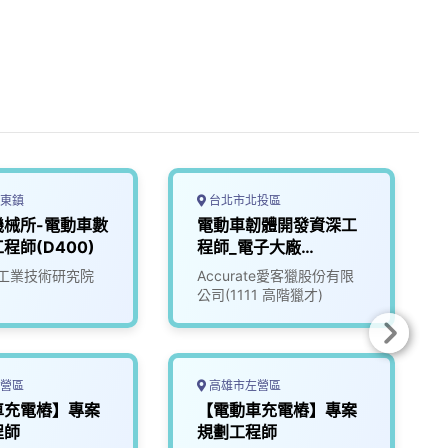
東鎮
台北市北投區
機械所-電動車數
電動車韌體開發資深工
程師(D400)
程師_電子大廠
(3010016)
工業技術研究院
Accurate愛客獵股份有限
公司(1111 高階獵才)
營區
高雄市左營區
車充電樁】專案
【電動車充電樁】專案
程師
規劃工程師