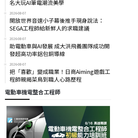
名大玩AI筆電潮流美學
2026-08-07
開放世界音速小子幕後推手現身說法：
SEGA工程師給新鮮人的求職建議
2026-08-07
助電動車與AI發展 成大洪飛義團隊成功開
發超高功率鋁包銅導線
2026-08-07
把「喜歡」變成職業！日商Aiming遊戲工
程師親揭菜鳥到職人心路歷程
電動車機電整合工程師