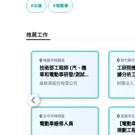
e
e
e
k
y
尖端
電動車
b
a
e
L
o
d
d
i
o
s
I
n
推薦工作
k
n
k
桃園市桃園區
新竹縣竹
韌體研
技術部工程師 (汽、機
工研院
車和電動車研發/測試設
據分析工
備)
份有限
維斯美股份有限公司
財團法人
台中市神岡區
高雄市左
裝工程
電動車維修人員
【電動
舍)
規劃工