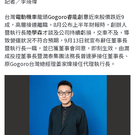
記者／李琦瑋
c
n
r
n
p
e
e
e
k
y
台灣
電動機車
龍頭
Gogoro睿能創意
近來股價跌近9
b
a
e
L
成，高層接連離職，8月公布上半年財報時，創辦人
o
d
d
i
暨執行長
陸學森
才談及公司持續虧損，交車不及，導
o
s
I
n
致營運狀況不符合預期，9月13日就宣布辭任董事長
k
n
k
暨執行長一職，並已獲董事會同意，即刻生效，由潤
成投控董事長暨潤泰集團法務長曾達夢接任董事長、
原Gogoro台灣總經理姜家煒接任代理執行長。