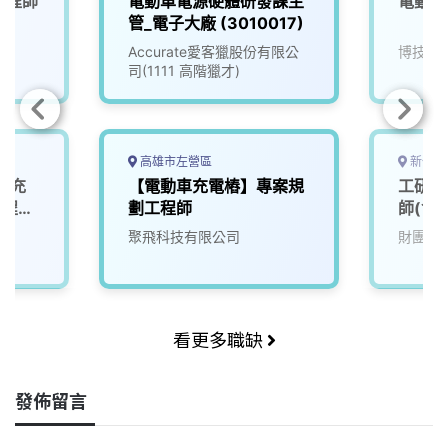
工程師
電動車電源硬體研發課主
電動車
管_電子大廠 (3010017)
Accurate愛客獵股份有限公
博技科
司(1111 高階獵才)
高雄市左營區
新竹縣
車充
【電動車充電樁】專案規
工研院
工程師
劃工程師
師(含
院
聚飛科技有限公司
財團法
看更多職缺
發佈留言