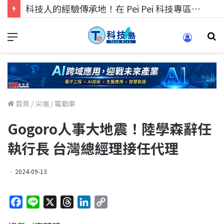
科技人的經驗傳承地！在 Pei Pei 科技專區，與學弟妹交流最硬核的技術
首頁
/
尖端
/
電動車
Gogoro人事大地震！陸學森辭任
執行長 台灣總經理接任代理
2024-09-13
F
L
X
T
L
C
a
i
h
i
o