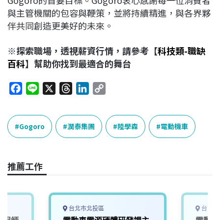
與主管機關的包容與鞭策，並將持續精進，與各界夥
伴共同創造更美好的未來。
※探索職場，透視薪資行情，請參考【
科技類-職缺
百科
】幫助你找到最適合的舞台
F
L
X
T
L
C
a
i
h
i
o
c
n
r
n
p
e
e
e
k
y
Gogoro
潤泰集團
陸學森
電動機車
b
a
e
L
o
d
d
i
o
s
I
n
推薦工作
k
n
k
台北市北投區
台中市