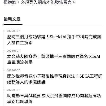
很抱歉，必須
登入
網站才能發佈留言。
最新文章
2026-08-07
歷時三個月成功驗證！Shield AI 攜手中科院完成無
人機自主搜索
2026-08-07
本命萌友隨身帶！華碩攜手三麗鷗跨界聯名大玩AI
筆電潮流美學
2026-08-07
開放世界音速小子幕後推手現身說法：SEGA工程師
給新鮮人的求職建議
2026-08-07
助電動車與AI發展 成大洪飛義團隊成功開發超高功
率鋁包銅導線