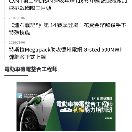
CXMT第二季DRAM營收年增716% 中國記憶體廠加
速挑戰國際三巨頭
2026-08-06
《爐石戰記®》第 14 賽季登場！花費金幣解鎖手下
特殊技能
2026-08-06
特斯拉Megapack助攻德州電網 Ørsted 500MWh
儲能案正式上線
電動車機電整合工程師