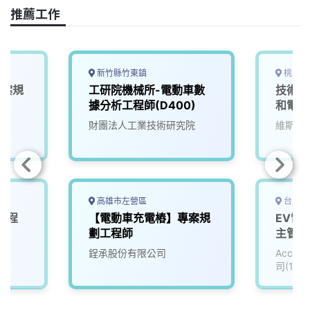
o
s
I
n
推薦工作
k
n
k
新竹縣竹東鎮
桃園市
專案規
工研院機械所-電動車數
技術部
據分析工程師(D400)
和電動
財團法人工業技術研究院
維斯美
高雄市左營區
台北市
工程
【電動車充電樁】專案規
EV電
劃工程師
主管_
(3010
院
鋥承股份有限公司
Accu
司(111