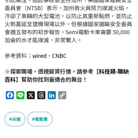
委員會（NTSB）表示，加州救火員努力撲滅火焰，
冷卻了車輛的大型電池，以防止其重新點燃，並防止
火勢蔓延至墜機現場以外，但根據國家運輸安全委員
會週五發布的初步報告，Semi電動卡車需要 50,000
加侖的水才能撲滅，非常驚人。
參考資料：
wired
、
CNBC
※探索職場，透視薪資行情，請參考【
科技類-職缺
百科
】幫助你找到最適合的舞台！
F
L
X
T
L
C
a
i
h
i
o
c
n
r
n
p
e
e
e
k
y
尖端
電動車
b
a
e
L
o
d
d
i