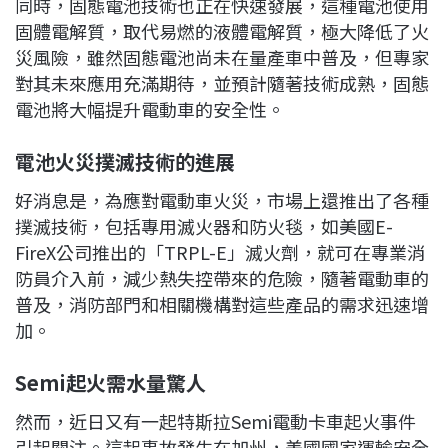
同時，固態電池技術也正在快速發展，這種電池使用
固體電解質，取代易燃的液體電解質，極大降低了火
災風險，雖然固態電池尚未在量產車中普及，但專家
對其未來應用充滿期待，並預計隨著技術成熟，固態
電池將大幅提升電動車的安全性。
電池火災撲滅技術的進展
好消息是，為應對電動車火災，市場上還推出了各種
撲滅技術，包括專用滅火器和防火毯，如美國E-
FireX公司推出的「TRPL-E」滅火劑，就可在專業消
防員介入前，減少熱失控帶來的危險，隨著電動車的
普及，消防部門和相關機構對這些產品的需求迅速增
加。
Semi
起火需水量驚人
然而，近日又有一起特斯拉Semi電動卡車起火事件
引起關注。這起事故發生在加州，美國國家運輸安全