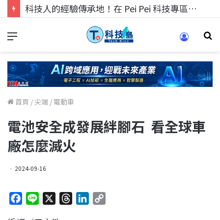
科技人的經驗傳承地！在 Pei Pei 科技專區，與學弟妹交流最硬核的技術
首頁
/
尖端
/
電動車
電池安全成發展絆腳石 看全球車
廠怎麼滅火
2024-09-16
F
L
X
T
L
C
a
i
h
i
o