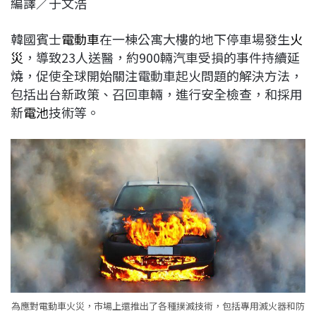
編譯／于文浩
c
n
r
n
p
e
e
e
k
y
韓國賓士
電動車
在一棟公寓大樓的地下停車場發生
火
b
a
e
L
災
，導致23人送醫，約900輛汽車受損的事件持續延
o
d
d
i
燒，促使全球開始關注電動車起火問題的解決方法，
o
s
I
n
包括出台新政策、召回車輛，進行安全檢查，和採用
k
n
k
新
電池
技術等。
為應對電動車火災，市場上還推出了各種撲滅技術，包括專用滅火器和防