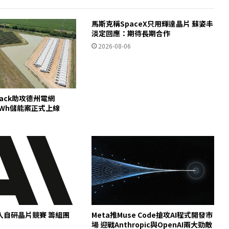
馬斯克稱SpaceX只用輝達晶片 蘇姿丰
淡定回應：期待長期合作
2026-08-06
pack助攻德州電網
00MWh儲能案正式上線
c加入自研晶片競賽 籌組團
Meta推Muse Code搶攻AI程式開發市
場 迎戰Anthropic與OpenAI兩大勁敵