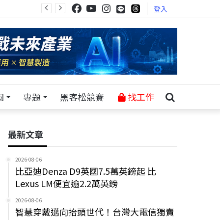
登入
園
專題
黑客松競賽
找工作
最新文章
2026-08-06
比亞迪Denza D9英國7.5萬英鎊起 比
Lexus LM便宜逾2.2萬英鎊
2026-08-06
智慧穿戴邁向抬頭世代！台灣大電信獨賣