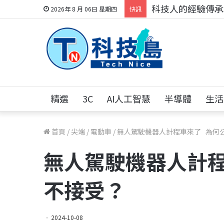
科技人的經驗傳承地
2026年 8 月 06日 星期四
快訊
精選
3C
AI人工智慧
半導體
生活
首頁
/
尖端
/
電動車
/
無人駕駛機器人計程車來了 為何
無人駕駛機器人計
不接受？
2024-10-08