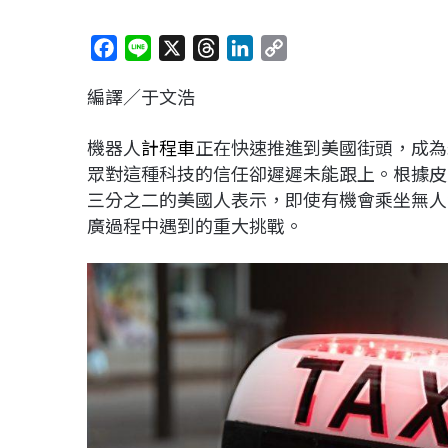
F
L
X
T
L
C
a
i
h
i
o
編譯／于文浩
c
n
r
n
p
e
e
e
k
y
機器人
計程車
正在快速推進到美國街頭，成為
b
a
e
L
眾對這種科技的信任卻遲遲未能跟上。根據皮尤研究中
o
d
d
i
三分之二的美國人表示，即使有機會乘坐無人
o
s
I
n
廣過程中遇到的重大挑戰。
k
n
k