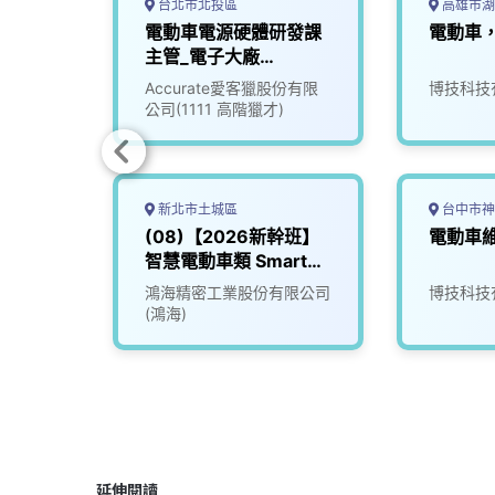
台北市北投區
高雄市湖
修工程
電動車電源硬體研發課
電動車
主管_電子大廠
(3010017)
Accurate愛客獵股份有限
博技科技
公司(1111 高階獵才)
新北市土城區
台中市神
韌體研
(08)【2026新幹班】
電動車
智慧電動車類 Smart
EV
份有限
鴻海精密工業股份有限公司
博技科技
(鴻海)
延伸閱讀