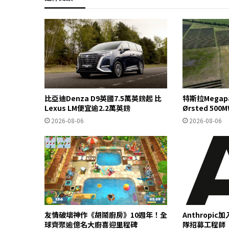
比亞迪Denza D9英國7.5萬英鎊起 比
特斯拉Mega
Lexus LM便宜逾2.2萬英鎊
Ørsted 5
2026-08-06
2026-08-06
友情破壞神作《胡鬧廚房》10週年！全
Anthropi
球齊聚逾億名大廚喜迎里程碑
隊招募工程師