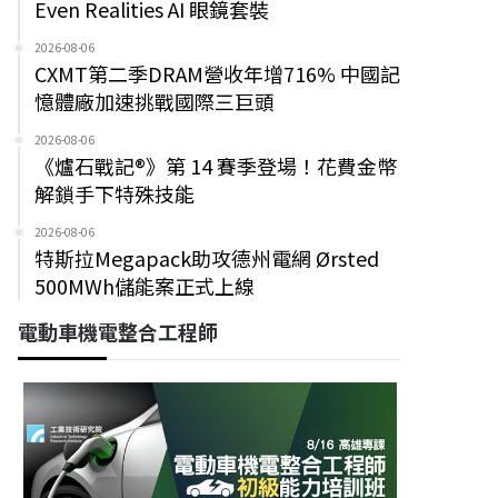
Even Realities AI 眼鏡套裝
2026-08-06
CXMT第二季DRAM營收年增716% 中國記
憶體廠加速挑戰國際三巨頭
2026-08-06
《爐石戰記®》第 14 賽季登場！花費金幣
解鎖手下特殊技能
2026-08-06
特斯拉Megapack助攻德州電網 Ørsted
500MWh儲能案正式上線
電動車機電整合工程師