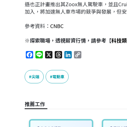
遜也正計畫推出其Zoox無人駕駛車，並且Cr
加入，將加速無人車市場的競爭與發展，但安
參考資料：
CNBC
※探索職場，透視薪資行情，請參考【
科技類
F
L
X
T
L
C
a
i
h
i
o
c
n
r
n
p
e
e
e
k
y
尖端
電動車
b
a
e
L
o
d
d
i
o
s
I
n
推薦工作
k
n
k