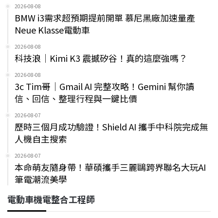
2026-08-08
BMW i3需求超預期提前開單 慕尼黑廠加速量產
Neue Klasse電動車
2026-08-08
科技浪｜Kimi K3 震撼矽谷！真的這麼強嗎？
2026-08-08
3c Tim哥｜Gmail AI 完整攻略！Gemini 幫你讀
信、回信、整理行程與一鍵比價
2026-08-07
歷時三個月成功驗證！Shield AI 攜手中科院完成無
人機自主搜索
2026-08-07
本命萌友隨身帶！華碩攜手三麗鷗跨界聯名大玩AI
筆電潮流美學
電動車機電整合工程師