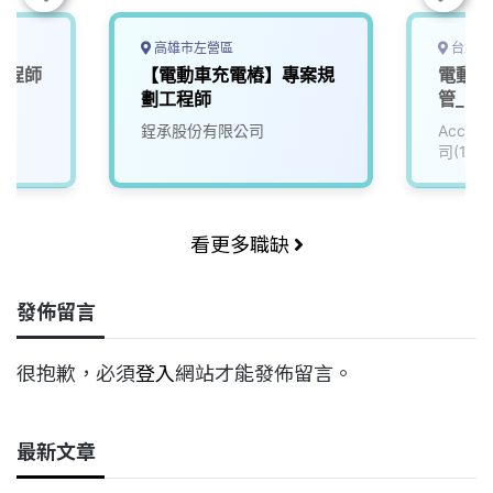
高雄市左營區
台北市
工程師
【電動車充電樁】專案規
電動車
劃工程師
管_電子
鋥承股份有限公司
Accu
司(111
看更多職缺
發佈留言
很抱歉，必須
登入
網站才能發佈留言。
最新文章