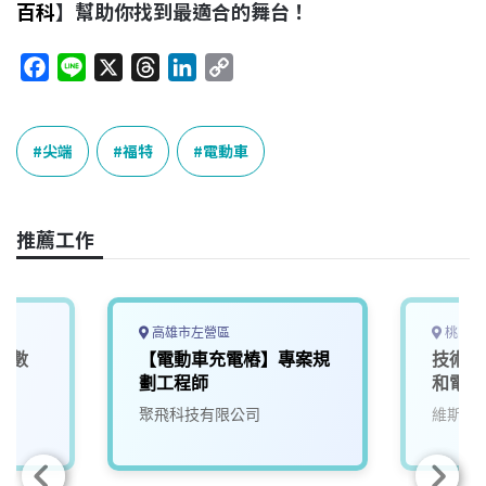
百科
】幫助你找到最適合的舞台！
F
L
X
T
L
C
a
i
h
i
o
c
n
r
n
p
e
e
e
k
y
尖端
福特
電動車
b
a
e
L
o
d
d
i
o
s
I
n
推薦工作
k
n
k
高雄市左營區
桃園市
車數
【電動車充電樁】專案規
技術部
0)
劃工程師
和電動
院
聚飛科技有限公司
維斯美