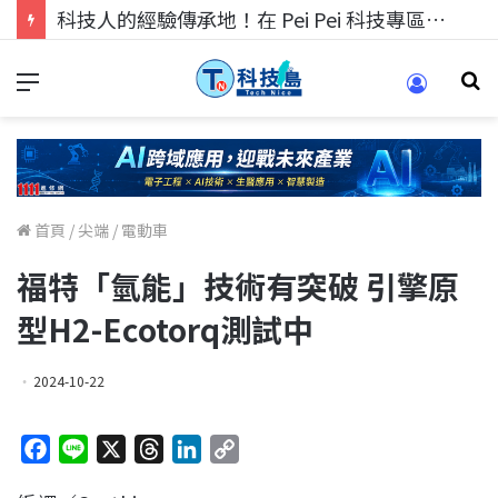
科技人的經驗傳承地！在 Pei Pei 科技專區，與學弟妹交流最硬核的技術
首頁
/
尖端
/
電動車
福特「氫能」技術有突破 引擎原
型H2-Ecotorq測試中
2024-10-22
F
L
X
T
L
C
a
i
h
i
o