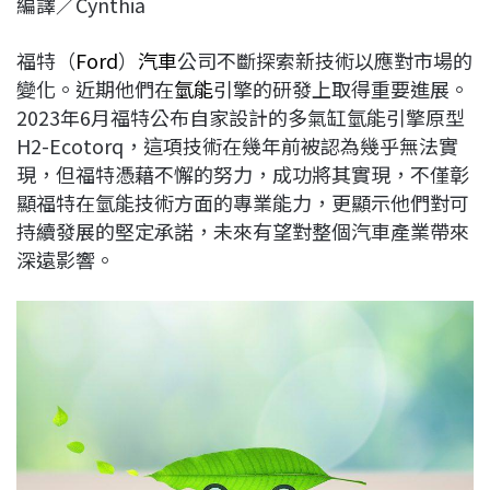
編譯／Cynthia
c
n
r
n
p
e
e
e
k
y
福特（
Ford
）
汽車
公司不斷探索新技術以應對市場的
b
a
e
L
變化。近期他們在
氫能
引擎的研發上取得重要進展。
o
d
d
i
2023年6月福特公布自家設計的多氣缸氫能引擎原型
o
s
I
n
H2-Ecotorq，這項技術在幾年前被認為幾乎無法實
k
n
k
現，但福特憑藉不懈的努力，成功將其實現，不僅彰
顯福特在氫能技術方面的專業能力，更顯示他們對可
持續發展的堅定承諾，未來有望對整個汽車產業帶來
深遠影響。