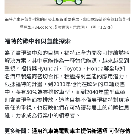
福特汽車在氫能引擎的研發上取得重要進展，將自家設計的多氣缸氫能引
擎原型H2-Ecotorq 成功實現。示意圖。（圖／123RF）
福特的碳中和與氫能探索
為了實現碳中和的目標，福特正全力開發可持續燃料
解決方案，其中氫能作為一種替代能源，越來越受到
重視。福特與Hyundai、Toyota、Honda等全球知
名汽車製造商密切合作，積極探討氫能的應用潛力，
根據福特的計畫，到2030年他們在歐洲的車輛銷售
中，將有50%為零排放車型，而到2040年重型車輛
則會實現全面零排放，這些目標不僅展現福特對環境
責任的重視，也反映他們在可持續發展上的前瞻性思
維，力求成為行業中的領導者。
更多新聞：
通用汽車為電動車主提供新選項 可儲存傳