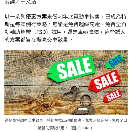
編譯／于文浩
c
n
r
n
p
e
e
e
k
y
以一系列
優惠方案
來衝刺年底電動車銷售，已成為
特
b
a
e
L
斯拉
每年例行策略。無論是免費超級充電、免費全自
o
d
d
i
動輔助駕駛（
FSD
）試用，還是車輛降價，這些誘人
o
s
I
n
的方案都旨在提高交車數量。
k
n
k
為提高電動車交車數量，特斯拉推出超值優惠，免費超級充電、免費全自
動輔助駕駛試用。（圖／123RF）