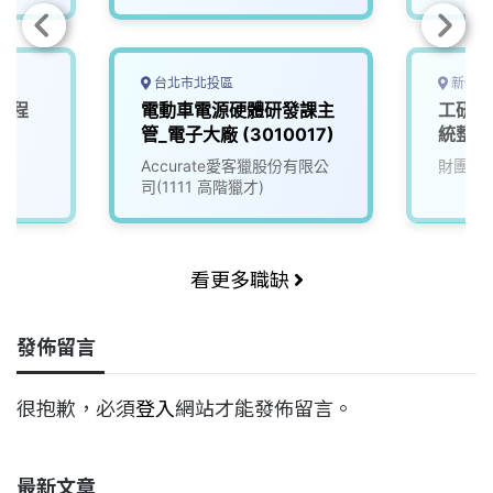
台北市北投區
新竹縣
工程
電動車電源硬體研發課主
工研院
管_電子大廠 (3010017)
統整合
(D400
院
Accurate愛客獵股份有限公
財團法
司(1111 高階獵才)
看更多職缺
發佈留言
很抱歉，必須
登入
網站才能發佈留言。
最新文章