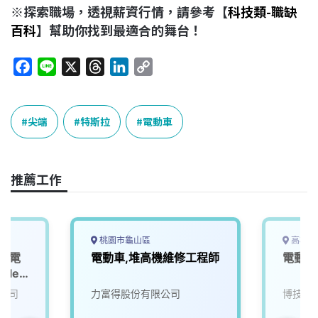
※探索職場，透視薪資行情，請參考【
科技類-職缺
百科
】幫助你找到最適合的舞台！
F
L
X
T
L
C
a
i
h
i
o
c
n
r
n
p
e
e
e
k
y
尖端
特斯拉
電動車
b
a
e
L
o
d
d
i
o
s
I
n
推薦工作
k
n
k
桃園市龜山區
高雄市
班】電
電動車,堆高機維修工程師
電動車
icle
公司
力富得股份有限公司
博技科