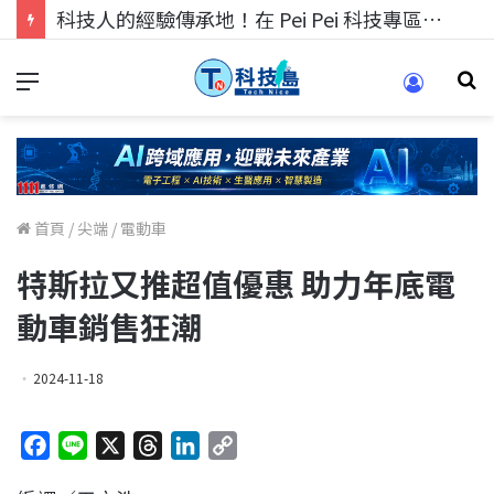
科技人的經驗傳承地！在 Pei Pei 科技專區，與學弟妹交流最硬核的技術
首頁
/
尖端
/
電動車
特斯拉又推超值優惠 助力年底電
動車銷售狂潮
2024-11-18
F
L
X
T
L
C
a
i
h
i
o