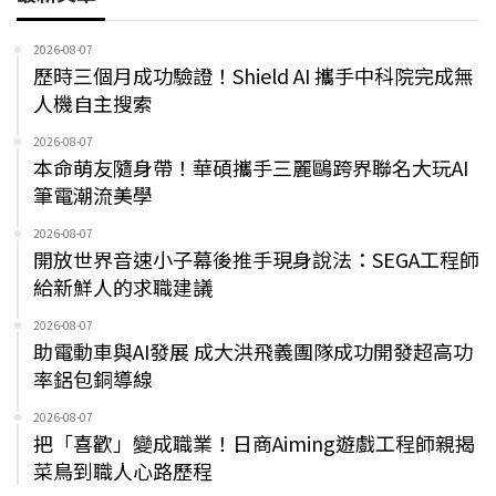
2026-08-07
歷時三個月成功驗證！Shield AI 攜手中科院完成無
人機自主搜索
2026-08-07
本命萌友隨身帶！華碩攜手三麗鷗跨界聯名大玩AI
筆電潮流美學
2026-08-07
開放世界音速小子幕後推手現身說法：SEGA工程師
給新鮮人的求職建議
2026-08-07
助電動車與AI發展 成大洪飛義團隊成功開發超高功
率鋁包銅導線
2026-08-07
把「喜歡」變成職業！日商Aiming遊戲工程師親揭
菜鳥到職人心路歷程