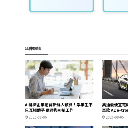
延伸閱讀
AI排擠企業招募新鮮人預算！畢業生不
奧迪最便宜電
只互相競爭 還得與AI搶工作
車款 A2 e-t
2026-08-06
2026-08-05