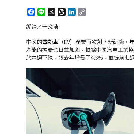
F
L
X
T
L
C
a
i
h
i
o
編譯／于文浩
c
n
r
n
p
e
e
e
k
y
中國的
電動車
（EV）產業再次創下新紀錄，
b
a
e
L
產能的擔憂也日益加劇。根據中國汽車工業協會（
o
d
d
i
於本週下線，較去年增長了4.3%，並提前七週
o
s
I
n
k
n
k