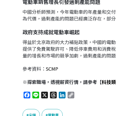
電動車銷售增長引發過剩產能問題
中國分析師預測，今年電動車的年產量和交付
為代價，過剩產能的問題已經廣泛存在，部分
政府支持成就電動車崛起
得益於北京政府的大力補貼政策，中國的電動
提供了免費駕駛許可、降低停車費用和消費稅
量的增長和市場的競爭加劇，過剩產能的問題
參考資料：
SCMP
※探索職場，透視薪資行情，請參考【
科技類
F
L
X
T
L
C
a
i
h
i
o
c
n
r
n
p
e
e
e
k
y
尖端
電動車