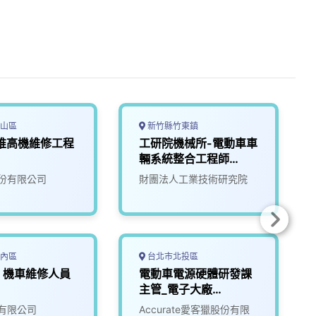
山區
新竹縣竹東鎮
堆高機維修工程
工研院機械所-電動車車
輛系統整合工程師
(D400)
份有限公司
財團法人工業技術研究院
內區
台北市北投區
，機車維修人員
電動車電源硬體研發課
主管_電子大廠
(3010017)
有限公司
Accurate愛客獵股份有限