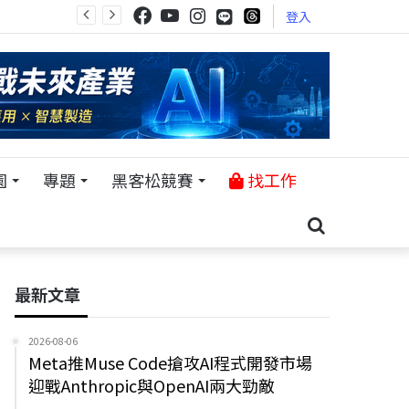
登入
園
專題
黑客松競賽
找工作
最新文章
2026-08-06
Meta推Muse Code搶攻AI程式開發市場
迎戰Anthropic與OpenAI兩大勁敵