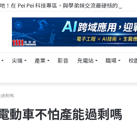
！在 Pei Pei 科技專區，與學弟妹交流最硬核的技術
尖端
產業
影音
充電站
職場
校
能過剩嗎
中國電動車不怕產能過剩嗎