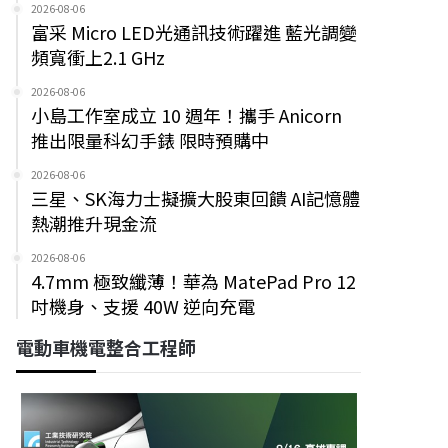
2026-08-06
富采 Micro LED光通訊技術躍進 藍光調變
頻寬衝上2.1 GHz
2026-08-06
小島工作室成立 10 週年！攜手 Anicorn
推出限量科幻手錶 限時預購中
2026-08-06
三星、SK海力士擬擴大股東回饋 AI記憶體
熱潮推升現金流
2026-08-06
4.7mm 極致纖薄！華為 MatePad Pro 12
吋機身、支援 40W 逆向充電
電動車機電整合工程師