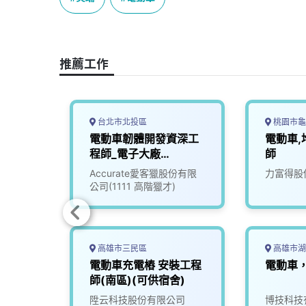
b
a
e
L
o
d
d
i
o
s
I
n
推薦工作
k
n
k
台北市北投區
桃園市龜
動車控
電動車韌體開發資深工
電動車,
師
程師_電子大廠
師
(3010016)
究院
Accurate愛客獵股份有限
力富得股
公司(1111 高階獵才)
高雄市三民區
高雄市湖
韌體研
電動車充電樁 安裝工程
電動車
師(南區)(可供宿舍)
份有限
陞云科技股份有限公司
博技科技