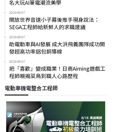
名大玩AI筆電潮流美學
2026-08-07
開放世界音速小子幕後推手現身說法：
SEGA工程師給新鮮人的求職建議
2026-08-07
助電動車與AI發展 成大洪飛義團隊成功開
發超高功率鋁包銅導線
2026-08-07
把「喜歡」變成職業！日商Aiming遊戲工
程師親揭菜鳥到職人心路歷程
電動車機電整合工程師