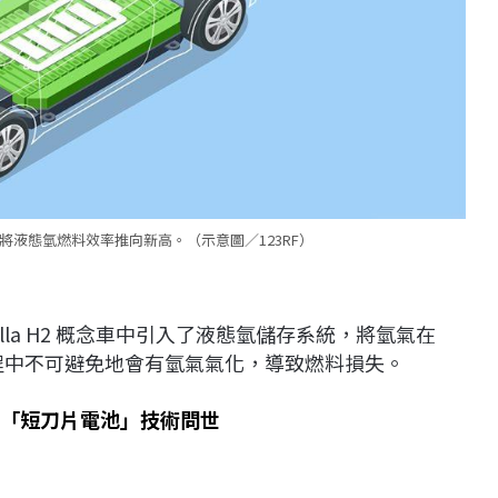
，將液態氫燃料效率推向新高。（示意圖／123RF）
Corolla H2 概念車中引入了液態氫儲存系統，將氫氣在
存過程中不可避免地會有氫氣氣化，導致燃料損失。
車「短刀片電池」技術問世