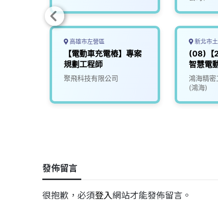
高雄市左營區
新北市土
電動車
【電動車充電樁】專案
(08)
規劃工程師
智慧電動
EV
有限公
聚飛科技有限公司
鴻海精密
(鴻海)
發佈留言
很抱歉，必須
登入
網站才能發佈留言。