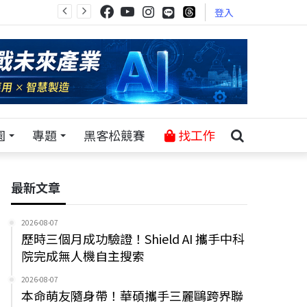
登入
園
專題
黑客松競賽
找工作
最新文章
2026-08-07
歷時三個月成功驗證！Shield AI 攜手中科
院完成無人機自主搜索
2026-08-07
本命萌友隨身帶！華碩攜手三麗鷗跨界聯