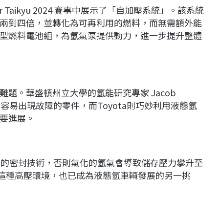
r Taikyu 2024 賽事中展示了「自加壓系統」。該系統
兩到四倍，並轉化為可再利用的燃料，而無需額外能
型燃料電池組，為氫氣泵提供動力，進一步提升整體
題。華盛頓州立大學的氫能研究專家 Jacob
最容易出現故障的零件，而Toyota則巧妙利用液態氫
要進展。
要精密的密封技術，否則氣化的氫氣會導致儲存壓力攀升至
有效管理這種高壓環境，也已成為液態氫車輛發展的另一挑