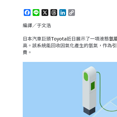
F
L
X
T
L
C
a
i
h
i
o
編譯／于文浩
c
n
r
n
p
e
e
e
k
y
日本汽車巨頭
Toyota
近日展示了一項液態
氫
b
a
e
L
高。該系統能回收因氣化產生的氫氣，作為
引
o
d
d
i
費。
o
s
I
n
k
n
k