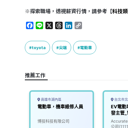
※探索職場，透視薪資行情，請參考【
科技類
F
L
X
T
L
C
a
i
h
i
o
c
n
r
n
p
e
e
e
k
y
toyota
尖端
電動車
b
a
e
L
o
d
d
i
o
s
I
n
推薦工作
k
n
k
高雄市湖內區
台北市北
研發課
電動車，機車維修人員
EV電動
發主管_
(30100
份有限
博技科技有限公司
Accur
公司(111