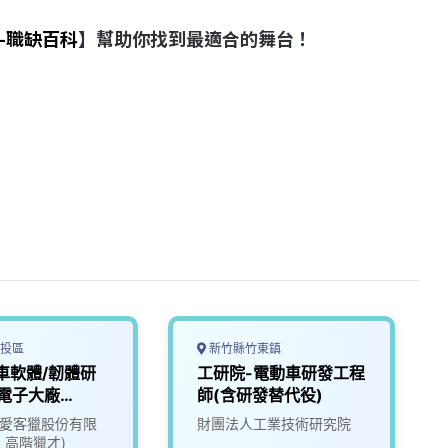
-職缺百科
】幫助你找到最適合的舞台！
投區
新竹縣竹東鎮
車軟體/韌體研
工研院-電動車研發工程
電子大廠
師(含研發替代役)
18)
ate愛客獵股份有限
財團法人工業技術研究院
1 高階獵才)