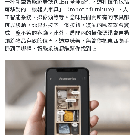
一種新型智能家居技術正在全球流行，這種技術包括
c
n
r
n
p
可移動的「機器人家具」（robotic furniture）、人
e
e
e
k
y
工智能系統、攝像頭等等。意味房間內所有的家具都
b
a
e
L
可以移動，你只要按下一個按鈕，凌亂的臥室就會變
o
d
d
i
成一塵不染的客廳。此外，房間內的攝像頭還會自動
o
s
I
n
跟踪物品存放的位置，這意味著，無論你把東西隨手
k
n
k
扔到了哪裡，智能系統都能幫你找到它。