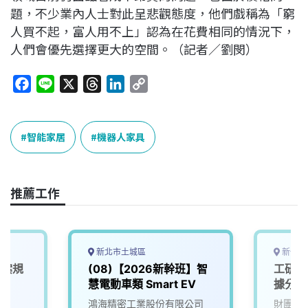
題，不少業內人士對此呈悲觀態度，他們戲稱為「窮
人買不起，富人用不上」認為在花費相同的情況下，
人們會優先選擇更大的空間。（記者／劉閔）
F
L
X
T
L
C
a
i
h
i
o
c
n
r
n
p
e
e
e
k
y
智能家居
機器人家具
b
a
e
L
o
d
d
i
o
s
I
n
推薦工作
k
n
k
新北市土城區
新竹縣
專案規
(08)【2026新幹班】智
工研院
慧電動車類 Smart EV
據分析
鴻海精密工業股份有限公司
財團法