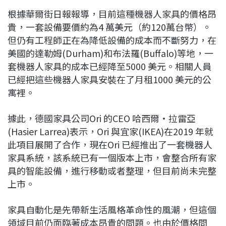
根據華爾街日報報導，目前這種機器人家具的價格昂
貴，一套設備要價約為4 萬美元（約120萬台幣）。
但仍有工程師正在為降低設備的成本而不斷努力，在
美國的達勒姆(Durham)和布法羅(Buffalo)等地，一
套機器人家具的成本已經降至5000 美元。相關人員
已經把這些機器人家具安裝在了月租1000 美元的公
寓裡。
據此，德國家具公司Ori 的CEO 哈西爾・拉雷亞
(Hasier Larrea)表示，Ori 與宜家(IKEA)在2019 年就
此項目展開了合作，現在Ori 已經推出了一套機器人
家具系統，該系統已有一個版本上市，會整合所有家
具的智能設備，進行移動或者整理，但目前尚未完整
上市。
家具自動化是先帶新生活風格革命性的風潮，但這個
領域目前仍面臨著成本昂貴的問題。也由於價格問