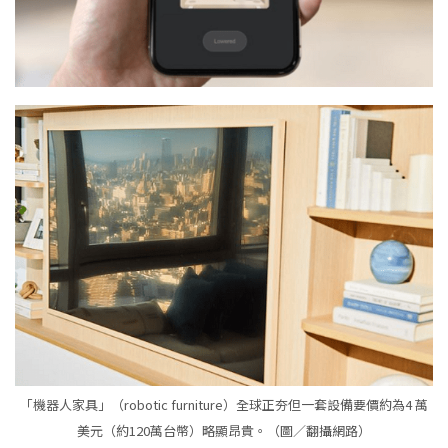
「機器人家具」（robotic furniture）全球正夯但一套設備要價約為4 萬
美元（約120萬台幣）略顯昂貴。（圖／翻攝網路）