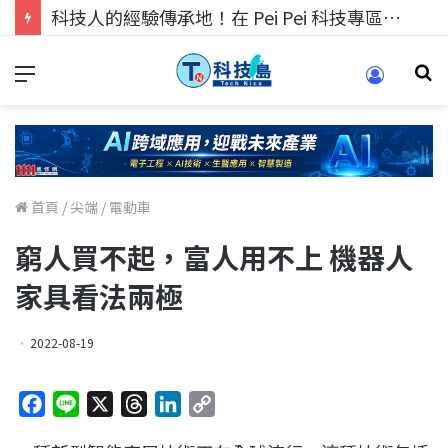
科技人找工作，就到TECH+ 科技專區!
首頁
/
尖端
/
電動車
窮人買不起，富人用不上 機器人
家具看法兩極
2022-08-19
F
L
X
T
L
C
a
i
h
i
o