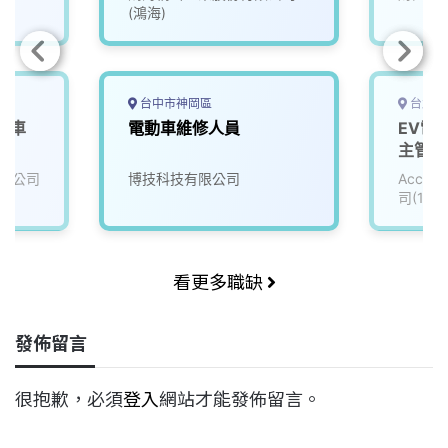
(鴻海)
台中市神岡區
台北市
動車
電動車維修人員
EV電
主管_
(3010
限公司
博技科技有限公司
Accu
司(111
看更多職缺
發佈留言
很抱歉，必須
登入
網站才能發佈留言。