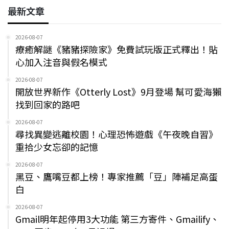
最新文章
2026-08-07
療癒解謎《豬豬探險家》免費試玩版正式釋出！貼
心加入注音與假名模式
2026-08-07
開放世界新作《Otterly Lost》9月登場 幫可愛海獺
找到回家的路吧
2026-08-07
尋找異變逃離校園！心理恐怖遊戲《午夜晚自習》
重拾少女忘卻的記憶
2026-08-07
黑豆、鷹嘴豆都上榜！專家推薦「豆」陣補足高蛋
白
2026-08-07
Gmail明年起停用3大功能 第三方寄件、Gmailify、