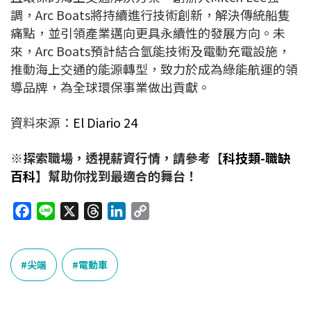
調，Arc Boats將持續進行技術創新，解決傳統船隻
痛點，並引領產業邁向更具永續性的發展方向。未
來，Arc Boats預計結合氫能技術及電動充電設施，
推動海上交通的能源轉型，致力於成為綠能航運的領
導品牌，為全球環保事業做出貢獻。
資料來源：
El Diario 24
※探索職場，透視薪資行情，請參考【
科技類-職缺
百科
】幫助你找到最適合的舞台！
F
L
X
T
L
C
a
i
h
i
o
c
n
r
n
p
e
e
e
k
y
尖端
電動車
b
a
e
L
o
d
d
i