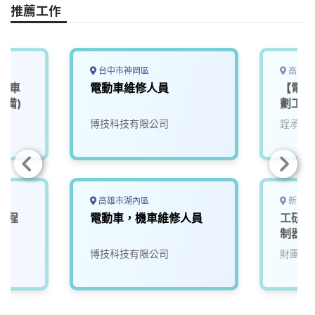
o
s
I
n
推薦工作
k
n
k
台中市神岡區
高雄市
、機車
電動車維修人員
【電動
設備)
劃工程
博技科技有限公司
鋥承股
高雄市湖內區
新竹縣
工程
電動車，機車維修人員
工研院
制器軟
(D400
院
博技科技有限公司
財團法