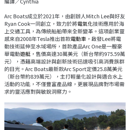
編譯／Cynthia
c
n
r
n
p
e
e
e
k
y
Arc Boats成立於2021年，由創辦人Mitch Lee與好友
b
a
e
L
Ryan Cook一同創立，致力於將
電氣化
技術應用於海
o
d
d
i
上交通工具，為傳統船舶帶來全新變革。這項創業靈
o
s
I
n
感來自2008年Tesla推出首款
電動車
，啟發Lee將電
k
n
k
動技術延伸至水域場所，首款產品Arc One是一艘豪
華電動
遊艇
，售價高達30萬美元（新台幣約975.59萬
元），憑藉高端設計與創新技術迅速吸引高消費族群
的目光。Arc Boats最新款Arc Sport定價25.8萬美元
（新台幣約839萬元），主打輕量化設計與適合水上
活動的功能，不僅豐富產品線，更展現品牌對市場需
求的靈活應對與敏銳洞察力。