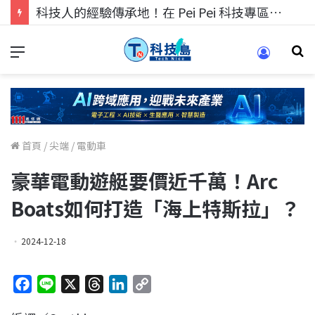
科技人的經驗傳承地！在 Pei Pei 科技專區，與學弟妹交流最硬核的技術
首頁
/
尖端
/
電動車
豪華電動遊艇要價近千萬！Arc
Boats如何打造「海上特斯拉」？
2024-12-18
F
L
X
T
L
C
a
i
h
i
o