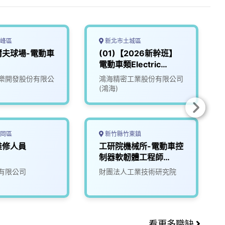
峰區
新北市土城區
爾夫球場-電動車
(01)【2026新幹班】
電動車類Electric
Vehicle (EV)
樂開發股份有限公
鴻海精密工業股份有限公司
(鴻海)
岡區
新竹縣竹東鎮
維修人員
工研院機械所-電動車控
制器軟韌體工程師
(D400)
有限公司
財團法人工業技術研究院
看更多職缺