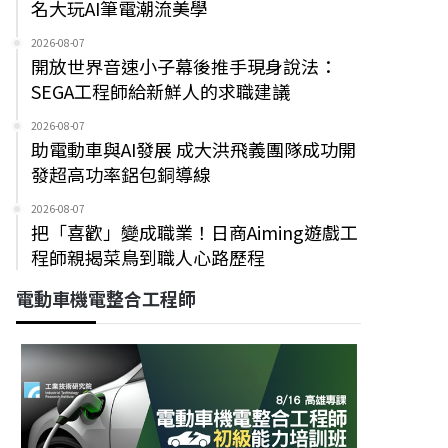
名大玩AI筆電潮流美學
2026-08-07
開放世界音速小子幕後推手現身說法：
SEGA工程師給新鮮人的求職建議
2026-08-07
助電動車與AI發展 成大洪飛義團隊成功開
發超高功率鋁包銅導線
2026-08-07
把「喜歡」變成職業！日商Aiming遊戲工
程師親揭菜鳥到職人心路歷程
電動車機電整合工程師