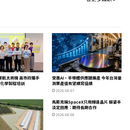
球航太商機 高市府攜手
受惠AI、半導體供應鏈擴產 今年台灣量
AP化學製程培訓
測業產值有望續寫佳績
2026-08-07
馬斯克稱SpaceX只用輝達晶片 蘇姿丰
淡定回應：期待長期合作
2026-08-06