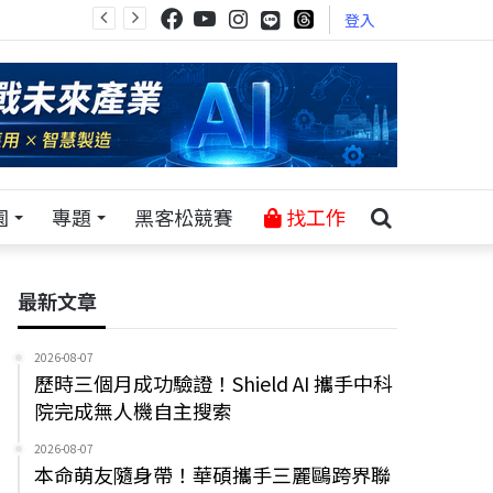
登入
園
專題
黑客松競賽
找工作
最新文章
2026-08-07
歷時三個月成功驗證！Shield AI 攜手中科
院完成無人機自主搜索
2026-08-07
本命萌友隨身帶！華碩攜手三麗鷗跨界聯