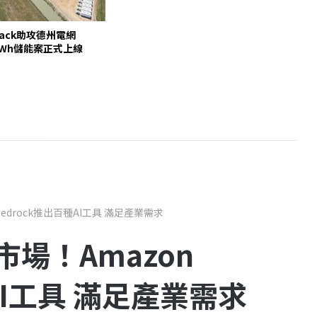
pack助攻德州電網
00MWh儲能案正式上線