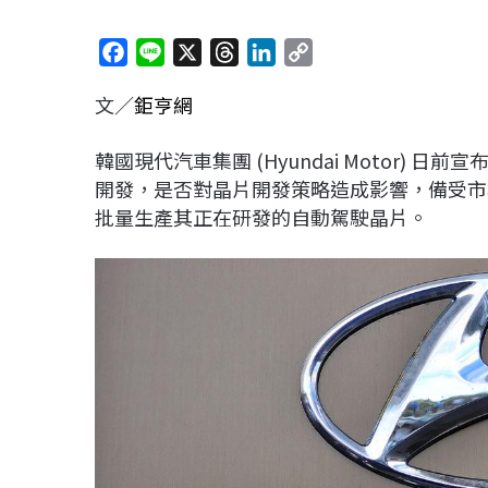
F
L
X
T
L
C
a
i
h
i
o
文／
鉅亨網
c
n
r
n
p
e
e
e
k
y
韓國現代汽車集團 (Hyundai Motor)
b
a
e
L
開發，是否對晶片開發策略造成影響，備受市
o
d
d
i
批量生產其正在研發的自動駕駛晶片。
o
s
I
n
k
n
k