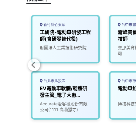
k
n
k
新竹縣竹東鎮
台中市霧
動車數
工研院-電動車研發工程
霧峰高
00)
師(含研發替代役)
技師
究院
財團法人工業技術研究院
賽那美育
司
台北市北投區
台中市神
研發課
EV電動車軟體/韌體研
電動車
發主管_電子大廠
(3010018)
份有限
Accurate愛客獵股份有限
博技科技
公司(1111 高階獵才)