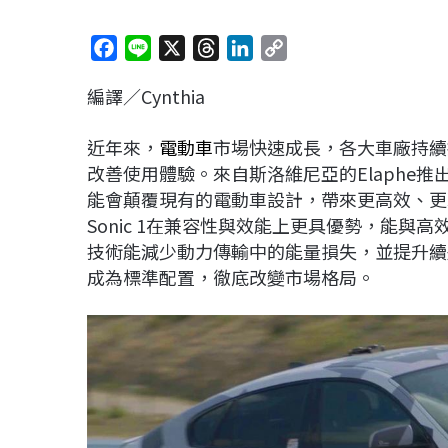
F
L
X
T
L
C
a
i
h
i
o
編譯／Cynthia
c
n
r
n
p
e
e
e
k
y
近年來，
電動車
市場快速成長，各大車廠持續
b
a
e
L
改善使用體驗。來自斯洛維尼亞的Elaphe推出的
o
d
d
i
能會顛覆現有的電動車設計，帶來更高效、更
o
s
I
n
Sonic 1在兼容性與效能上更具優勢，能
k
n
k
技術能減少動力傳輸中的能量損失，並提升續
成為標準配置，徹底改變市場格局。