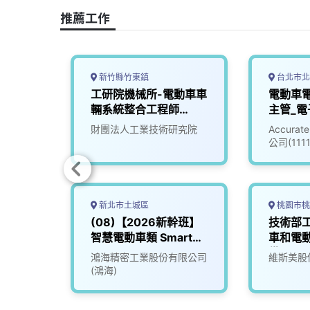
o
s
I
n
推薦工作
k
n
k
新竹縣竹東鎮
台北市北
】專案
工研院機械所-電動車車
電動車
輛系統整合工程師
主管_電
(D400)
(30100
財團法人工業技術研究院
Accur
公司(111
新北市土城區
桃園市桃
資深工
(08)【2026新幹班】
技術部工
智慧電動車類 Smart
車和電
EV
備)
份有限
鴻海精密工業股份有限公司
維斯美股
(鴻海)