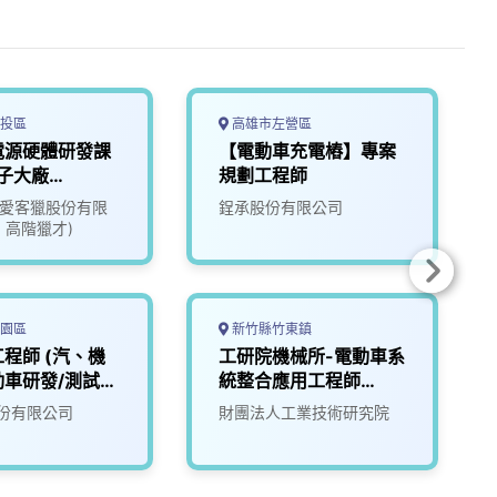
投區
高雄市左營區
電源硬體研發課
【電動車充電樁】專案
子大廠
規劃工程師
17)
ate愛客獵股份有限
鋥承股份有限公司
1 高階獵才)
園區
新竹縣竹東鎮
程師 (汽、機
工研院機械所-電動車系
動車研發/測試設
統整合應用工程師
(D400)
份有限公司
財團法人工業技術研究院