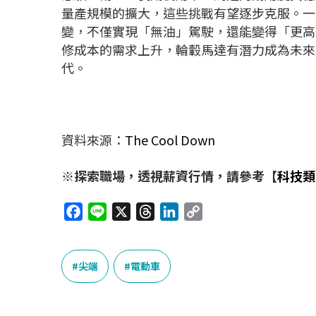
量產規模的擴大，這些挑戰有望逐步克服。一
變，不僅實現「無油」駕駛，還能變得「更高
修成本的需求上升，輪轂馬達有潛力成為未來
代。
資料來源：
The Cool Down
※探索職場，透視薪資行情，請參考【
科技類
F
L
X
T
L
C
a
i
h
i
o
c
n
r
n
p
e
e
e
k
y
尖端
電動車
b
a
e
L
o
d
d
i