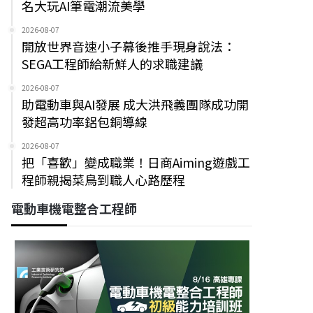
名大玩AI筆電潮流美學
2026-08-07
開放世界音速小子幕後推手現身說法：
SEGA工程師給新鮮人的求職建議
2026-08-07
助電動車與AI發展 成大洪飛義團隊成功開
發超高功率鋁包銅導線
2026-08-07
把「喜歡」變成職業！日商Aiming遊戲工
程師親揭菜鳥到職人心路歷程
電動車機電整合工程師