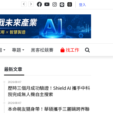
登入
園
專題
黑客松競賽
找工作
最新文章
2026-08-07
歷時三個月成功驗證！Shield AI 攜手中科
院完成無人機自主搜索
2026-08-07
本命萌友隨身帶！華碩攜手三麗鷗跨界聯