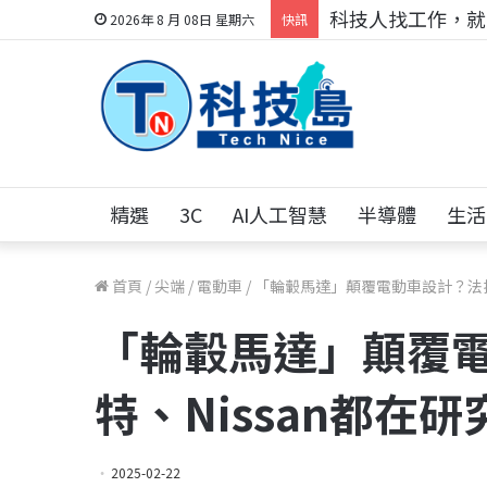
科技人找工作，就到
2026年 8 月 08日 星期六
快訊
精選
3C
AI人工智慧
半導體
生活
首頁
/
尖端
/
電動車
/
「輪轂馬達」顛覆電動車設計？法拉
「輪轂馬達」顛覆
特、Nissan都在研
2025-02-22