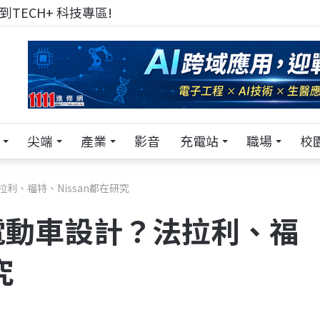
TECH+ 科技專區!
尖端
產業
影音
充電站
職場
校
利、福特、Nissan都在研究
電動車設計？法拉利、福
究