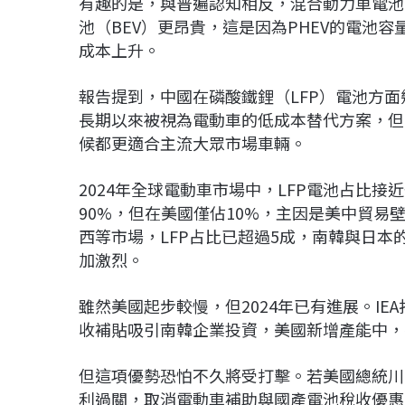
有趣的是，與普遍認知相反，混合動力車電池
池（BEV）更昂貴，這是因為PHEV的電池
成本上升。
報告提到，中國在磷酸鐵鋰（LFP）電池方面
長期以來被視為電動車的低成本替代方案，但
候都更適合主流大眾市場車輛。
2024年全球電動車市場中，LFP電池占比接
90%，但在美國僅佔10%，主因是美中貿
西等市場，LFP占比已超過5成，南韓與日本
加激烈。
雖然美國起步較慢，但2024年已有進展。IE
收補貼吸引南韓企業投資，美國新增產能中，
但這項優勢恐怕不久將受打擊。若美國總統川普推動的「
利過關，取消電動車補助與國產電池稅收優惠