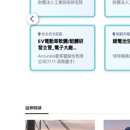
(D400)
(D400)
財團法人工業技術研究院
財團法人
台北市北投區
桃園市龍
汽、機
EV電動車軟體/韌體研
鋰電池
測試設
發主管_電子大廠
(3010018)
Accurate愛客獵股份有限
倍特極綠
公司(1111 高階獵才)
延伸閱讀