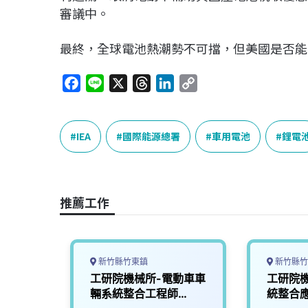
審議中。
最終，全球電池熱潮勢不可擋，但美國是否能
F
L
X
T
L
C
a
i
h
i
o
c
n
r
n
p
e
e
e
k
y
IEA
國際能源總署
車用電池
鋰電
b
a
e
L
o
d
d
i
o
s
I
n
推薦工作
k
n
k
新竹縣竹東鎮
新竹縣竹
】專案
工研院機械所-電動車車
工研院
輛系統整合工程師
統整合