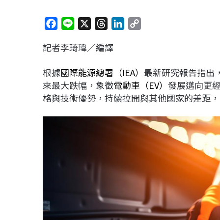
F
L
X
T
L
C
a
i
h
i
o
記者李琦瑋／編譯
c
n
r
n
p
e
e
e
k
y
根據
國際能源總署（IEA）
最新研究報告指出，
b
a
e
L
來最大跌幅，象徵
電動車（EV）
發展邁向更
o
d
d
i
格與技術優勢，持續拉開與其他國家的差距，
o
s
I
n
k
n
k