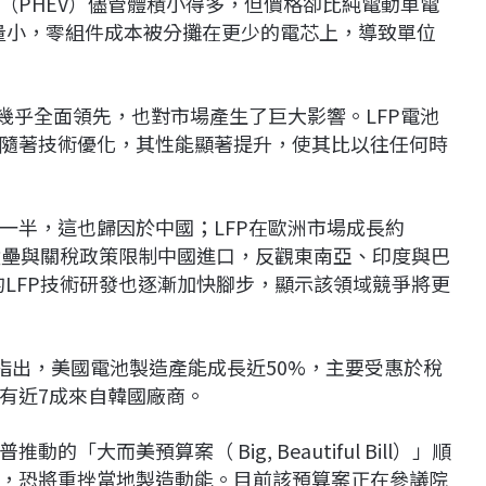
（PHEV）儘管體積小得多，但價格卻比純電動車電
容量小，零組件成本被分攤在更少的電芯上，導致單位
幾乎全面領先，也對市場產生了巨大影響。LFP電池
隨著技術優化，其性能顯著提升，使其比以往任何時
近一半，這也歸因於中國；LFP在歐洲市場成長約
易壁壘與關稅政策限制中國進口，反觀東南亞、印度與巴
的LFP技術研發也逐漸加快腳步，顯示該領域競爭將更
A指出，美國電池製造產能成長近50%，主要受惠於稅
有近7成來自韓國廠商。
大而美預算案（ Big, Beautiful Bill）」順
，恐將重挫當地製造動能。目前該預算案正在參議院