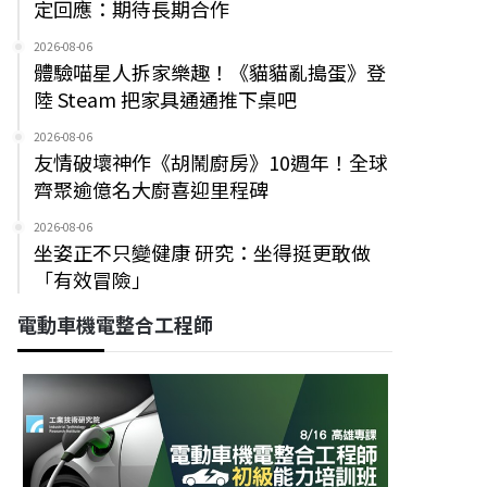
定回應：期待長期合作
2026-08-06
體驗喵星人拆家樂趣！《貓貓亂搗蛋》登
陸 Steam 把家具通通推下桌吧
2026-08-06
友情破壞神作《胡鬧廚房》10週年！全球
齊聚逾億名大廚喜迎里程碑
2026-08-06
坐姿正不只變健康 研究：坐得挺更敢做
「有效冒險」
電動車機電整合工程師