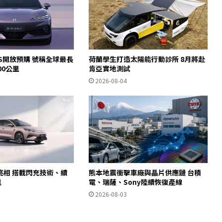
S開放預購 號稱全球最長
荷蘭學生打造太陽能行動診所 8月將赴
00公里
肯亞實地測試
2026-08-04
亮相 搭載閃充技術、續
熊本地震衝擊車廠與晶片供應鏈 台積
里
電、瑞薩、Sony陸續恢復產線
2026-08-03