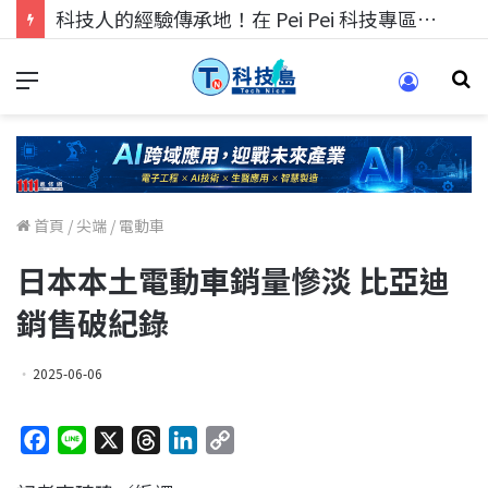
科技人的經驗傳承地！在 Pei Pei 科技專區，與學弟妹交流最硬核的技術
首頁
/
尖端
/
電動車
日本本土電動車銷量慘淡 比亞迪
銷售破紀錄
2025-06-06
F
L
X
T
L
C
a
i
h
i
o