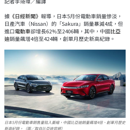
記者李琦瑋／編譯
c
n
r
n
p
e
e
e
k
y
據
《日經新聞》
報導，日本5月份電動車銷量慘淡，
b
a
e
L
日產汽車（Nissan）的「Sakura」銷量暴減4成，但
o
d
d
i
進口
電動車
卻增長62%至2406輛，其中，中國
比亞
o
s
I
n
迪
銷量飆增4倍至424輛，創單月歷史新高紀錄。
k
n
k
日本5月份電動車銷售量陷入萎縮，中國比亞迪銷量飆增4倍、創單月歷史
新高紀錄。（圖／取自比亞迪官網）