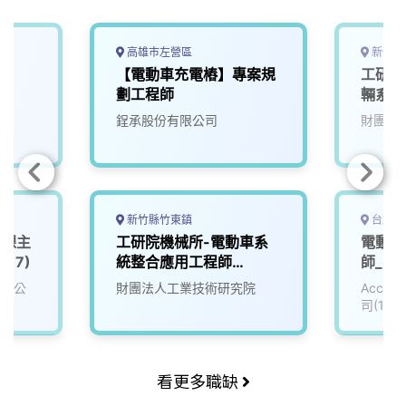
高雄市左營區
新竹縣
【電動車充電樁】專案規
工研院
劃工程師
輛系統
(D400
鋥承股份有限公司
財團法
新竹縣竹東鎮
台北市
發課主
工研院機械所-電動車系
電動車
017)
統整合應用工程師
師_電子
(D400)
有限公
財團法人工業技術研究院
Accu
司(111
看更多職缺