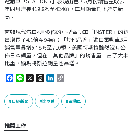
電動車「SEALION 7」表現出色，5月份銷售量較去
年同月增長419.8%至424輛，單月銷量創下歷史新
高。
南韓現代汽車4月發佈的小型電動車「INSTER」的銷
量增長了4.1倍至94輛；「其他品牌」進口電動車5月
銷售量暴增57.8%至710輛，美國特斯拉雖然沒有公
佈日本銷量，但在「其他品牌」的銷售量中占了大半
比重，顯現特斯拉銷量也暴增。
F
L
X
T
L
C
a
i
h
i
o
c
n
r
n
p
e
e
e
k
y
日經新聞
比亞迪
電動車
b
a
e
L
o
d
d
i
o
s
I
n
推薦工作
k
n
k