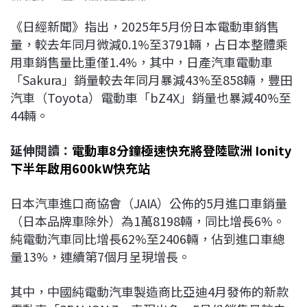
《日經新聞》指出，2025年5月份日本電動車銷售
量，較去年同月微減0.1%至3791輛，占日本整體乘
用車銷售量比重僅1.4%，其中，日產汽車電動車
「Sakura」銷量較去年同月暴減43%至858輛，豐田
汽車（Toyota）電動車「bZ4X」銷量也暴減40%至
44輛。
延伸閱讀：
電動車8分鐘極速快充將登陸歐洲 Ionity
下半年啟用600kW快充站
日本汽車進口商協會（JAIA）公佈的5月進口車銷量
（日本品牌車除外）為1萬8198輛，同比增長6%。
純電動汽車同比增長62%至2406輛，佔到進口車總
量13%，連續第7個月呈現增長。
其中，中國純電動汽車製造商比亞迪4月發佈的新款