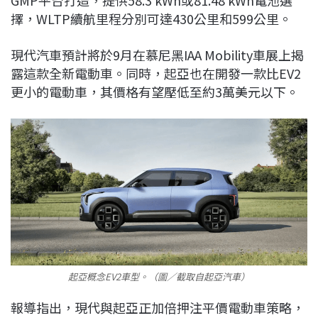
GMP平台打造，提供58.3 kWh或81.48 kWh電池選
擇，WLTP續航里程分別可達430公里和599公里。
現代汽車預計將於9月在慕尼黑IAA Mobility車展上揭
露這款全新電動車。同時，起亞也在開發一款比EV2
更小的電動車，其價格有望壓低至約3萬美元以下。
起亞概念EV2車型。（圖／截取自起亞汽車）
報導指出，現代與起亞正加倍押注平價電動車策略，