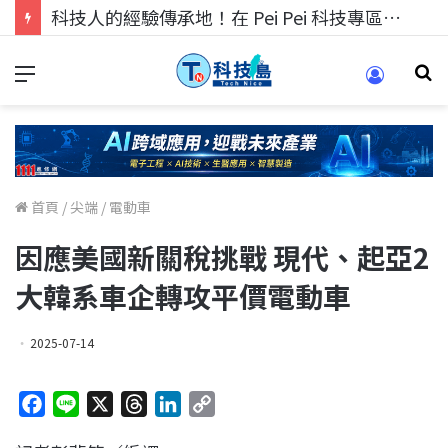
科技人的經驗傳承地！在 Pei Pei 科技專區，與學弟妹交流最硬核的技術
首頁
/
尖端
/
電動車
因應美國新關稅挑戰 現代、起亞2
大韓系車企轉攻平價電動車
2025-07-14
F
L
X
T
L
C
a
i
h
i
o