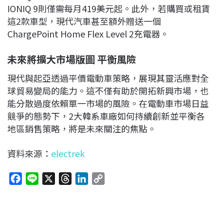
IONIQ 9則僅需每月419美元起。此外，若購買或租賃
這2款車型，現代汽車甚至額外贈送一個
ChargePoint Home Flex Level 2充電器。
未來將擴大市場版圖 平衡風險
現代與起亞透過平價電動車策略，展現其靈活應對全
球貿易變局的能力。這不僅有助於開拓新興市場，也
能分散過度依賴單一市場的風險。在電動車市場日益
競爭的態勢下，2大韓系車廠如何持續創新並平衡各
地區銷售策略，將是未來關注的焦點。
資料來源：
electrek
F
L
X
T
L
C
a
i
h
i
o
c
n
r
n
p
e
e
e
k
y