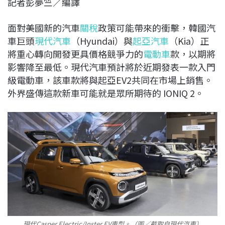
記者彭夢竺／編譯
c
n
r
n
p
e
e
e
k
y
面對美國新的汽車
關稅
政策可能帶來的衝擊，韓國汽
b
a
e
L
車巨頭
現代汽車
（Hyundai）與
起亞汽車
（Kia）正
o
d
d
i
將重心轉向開發更具價格競爭力的
電動車
款，以期將
o
s
I
n
影響降至最低。現代汽車預計將於近期發表一款入門
k
n
k
級電動車，該車款將與起亞EV2共同在市場上銷售。
外界盛傳這款新車可能就是眾所期待的 IONIQ 2。
現代Casper Electric/Inster EV車型。（圖／截取自現代汽車）