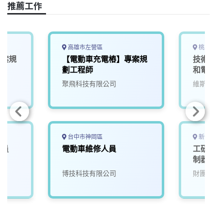
推薦工作
b
a
e
L
o
d
d
i
o
s
I
n
k
n
k
高雄市左營區
桃園市
專案規
【電動車充電樁】專案規
技術部
劃工程師
和電動
聚飛科技有限公司
維斯美
台中市神岡區
新竹縣
人員
電動車維修人員
工研院
制器軟
(D400
博技科技有限公司
財團法