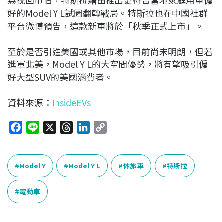
為挽回市佔，特斯拉藉由推出更符合當地家庭用車偏
好的Model Y L試圖翻轉戰局。特斯拉也在中國社群
平台微博預告，這款新車將於「秋季正式上市」。
至於是否引進美國或其他市場，目前尚未明朗，但若
進軍北美，Model Y L的大空間優勢，將有望吸引偏
好大型SUV的美國消費者。
資料來源：
InsideEVs
F
L
X
T
L
C
a
i
h
i
o
c
n
r
n
p
e
e
e
k
y
Model Y
Model Y L
休旅車
特斯拉
b
a
e
L
o
d
d
i
電動車
o
s
I
n
k
n
k