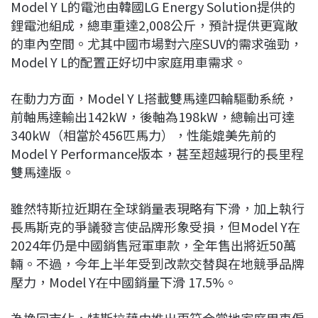
Model Y L的電池由韓國LG Energy Solution提供的
鋰電池組成，總車重達2,008公斤，預計提供更寬敞
的車內空間。尤其中國市場對六座SUV的需求強勁，
Model Y L的配置正好切中家庭用車需求。
在動力方面，Model Y L搭載雙馬達四輪驅動系統，
前軸馬達輸出142kW，後軸為198kW，總輸出可達
340kW（相當於456匹馬力），性能媲美先前的
Model Y Performance版本，甚至超越現行的長里程
雙馬達版。
雖然特斯拉近期在全球銷量表現略有下滑，加上執行
長馬斯克的爭議發言使品牌形象受損，但Model Y在
2024年仍是中國銷售冠軍車款，全年售出將近50萬
輛。不過，今年上半年受到改款交替與在地競爭品牌
壓力，Model Y在中國銷量下滑 17.5%。