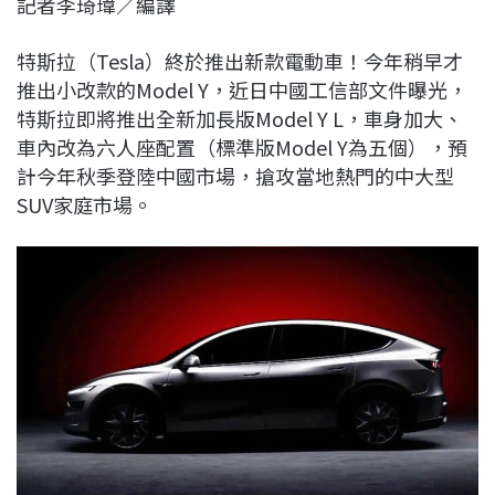
記者李琦瑋／編譯
c
n
r
n
p
e
e
e
k
y
特斯拉（Tesla）終於推出新款電動車！今年稍早才
b
a
e
L
推出小改款的Model Y，近日中國工信部文件曝光，
o
d
d
i
特斯拉即將推出全新加長版Model Y L，車身加大、
o
s
I
n
車內改為六人座配置（標準版Model Y為五個），預
k
n
k
計今年秋季登陸中國市場，搶攻當地熱門的中大型
SUV家庭市場。