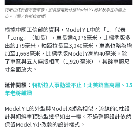
特斯拉終於發布新車款，加長版電動休旅Model Y L將於秋季在中國上
市。（圖／特斯拉微博）
根據中國工信部的資料，Model Y L中的「L」代表
「Long」（加長），車長達4,976毫米，比標準版多
出約179毫米，軸距拉長至3,040毫米，車高也略為增
加至1,668毫米，比標準版Model Y高約40毫米。除
了車寬與五人座版相同（1,920 毫米），其餘車體尺
寸全面放大。
延伸閱讀：
特斯拉人事動盪不止！北美銷售高層、15
年老將離職
Model Y L的外型與Model X頗為相似，流線的C柱設
計與傾斜車頂造型幾乎如出一轍。不過整體設計依然
保留Model Y小改款的設計樣式。