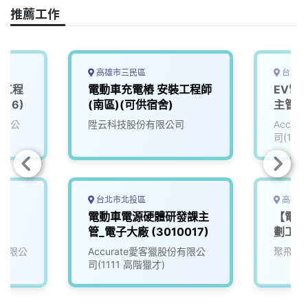
推薦工作
高雄市三民區
台北市
深工程
電動車充電樁 安裝工程師
EV電
016)
(南區)(可供宿舍)
主管_
(3010
有限公
陞云科技股份有限公司
Accu
司(111
台北市北投區
高雄市
Y
電動車電源硬體研發課主
【電動
管_電子大廠 (3010017)
劃工程
有限公
Accurate愛客獵股份有限公
聚飛科
司(1111 高階獵才)