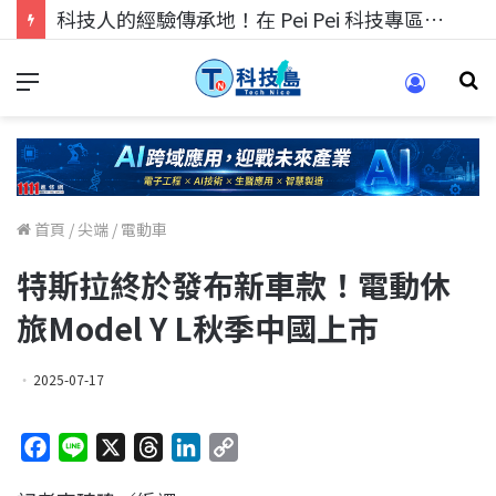
科技人的經驗傳承地！在 Pei Pei 科技專區，與學弟妹交流最硬核的技術
首頁
/
尖端
/
電動車
特斯拉終於發布新車款！電動休
旅Model Y L秋季中國上市
2025-07-17
F
L
X
T
L
C
a
i
h
i
o