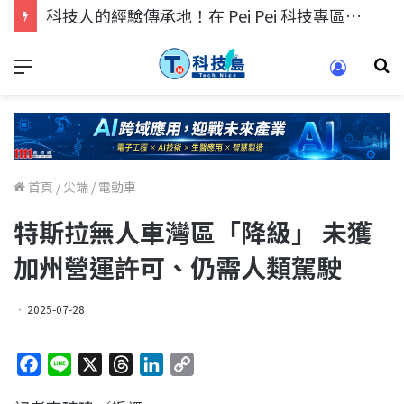
科技人的經驗傳承地！在 Pei Pei 科技專區，與學弟妹交流最硬核的技術
首頁
/
尖端
/
電動車
特斯拉無人車灣區「降級」 未獲
加州營運許可、仍需人類駕駛
2025-07-28
F
L
X
T
L
C
a
i
h
i
o