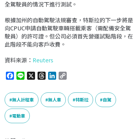
全駕駛員的情況下進行測試。
根據加州的自動駕駛法規審查，特斯拉的下一步將是
向CPUC申請自動駕駛車輛搭載乘客（需配備安全駕
駛員）的許可證。但公司必須首先營運試點階段，在
此階段不能向客戶收費。
資料來源：
Reuters
F
L
X
T
L
C
a
i
h
i
o
c
n
r
n
p
e
e
e
k
y
無人計程車
無人車
特斯拉
自駕
b
a
e
L
o
d
d
i
電動車
o
s
I
n
k
n
k