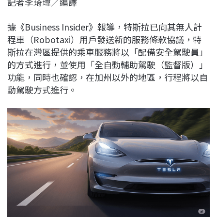
記者李琦瑋／編譯
c
n
r
n
p
e
e
e
k
y
據《Business Insider》報導，特斯拉已向其無人計
b
a
e
L
程車（Robotaxi）用戶發送新的服務條款協議，特
o
d
d
i
斯拉在灣區提供的乘車服務將以「配備安全駕駛員」
o
s
I
n
的方式進行，並使用「全自動輔助駕駛（監督版）」
k
n
k
功能，同時也確認，在加州以外的地區，行程將以自
動駕駛方式進行。