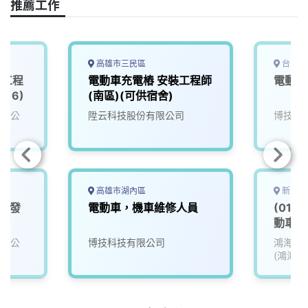
推薦工作
高雄市三民區
台中市
深工程
電動車充電樁 安裝工程師
電動車
016)
(南區)(可供宿舍)
有限公
陞云科技股份有限公司
博技科
高雄市湖內區
新北市
體研發
電動車，機車維修人員
(01)
動車類El
(EV)
有限公
博技科技有限公司
鴻海精
(鴻海)