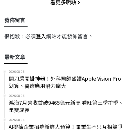
看更多職缺
發佈留言
很抱歉，必須
登入
網站才能發佈留言。
最新文章
2026-08-06
開刀房開掛神器！外科醫師盛讚Apple Vision Pro
划算、醫療應用潛力龐大
2026-08-06
鴻海7月營收首破9465億元新高 看旺第三季拚季、
年雙成長
2026-08-06
AI排擠企業招募新鮮人預算！畢業生不只互相競爭