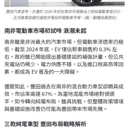
豐田汽車宣布，計畫於 2026 年初在南非市場推出三款純電動車型(EV)，
正式進軍該國仍處起步階段的電動車市場。(圖／翻攝自路透社)
南非電動車市場初試啼 浪潮未起
南非雖是非洲最大的汽車市場，但電動車滲透率仍極
低，截至 2024 年底，EV 僅佔新車銷售約 0.3% 左
右。政府雖已開始提出基礎建設的補強計畫，但公共
充電站仍稀少、電力供應不穩，以及進口稅高昂等因
素，都成為 EV 普及的一大障礙。
儘管如此，豐田過去在南非的混合動力車型卻頗具成
效，市佔率高達 67%、為當地混能市場絕對領頭
羊。如今轉向純電布局，雖具挑戰，但整體政策環境
與基礎設施改善仍可能為豐田帶來市場先機。
三款純電車型 豐田布局戰略解析