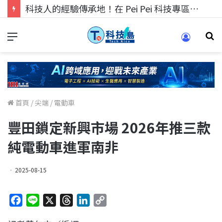
科技人的經驗傳承地！在 Pei Pei 科技專區，與學弟妹交流最硬核的技術
首頁
/
尖端
/
電動車
豐田鎖定新興市場 2026年推三款
純電動車進軍南非
2025-08-15
F
L
X
T
L
C
a
i
h
i
o