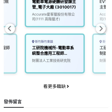
專案規
電動車電源硬體研發課主
EV電
管_電子大廠 (3010017)
主管_
(3010
Accurate愛客獵股份有限公
Accu
司(1111 高階獵才)
司(111
新竹縣竹東鎮
新竹縣
工程師
工研院機械所-電動車系
工研院
統整合應用工程師
制器軟
(D400)
(D400
財團法人工業技術研究院
財團法
看更多職缺
發佈留言