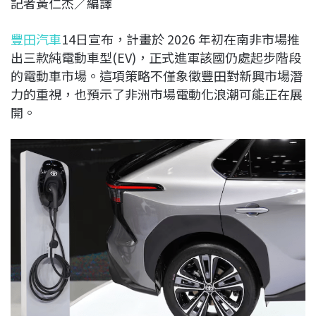
記者黃仁杰／編譯
c
n
r
n
p
e
e
e
k
y
豐田汽車
14日宣布，計畫於 2026 年初在南非市場推
b
a
e
L
出三款純電動車型(EV)，正式進軍該國仍處起步階段
o
d
d
i
的電動車市場。這項策略不僅象徵豐田對新興市場潛
o
s
I
n
力的重視，也預示了非洲市場電動化浪潮可能正在展
k
n
k
開。