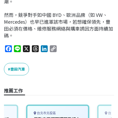
潮。
然而，競爭對手如中國 BYD、歐洲品牌（如 VW、
Mercedes）也早已進軍該市場，若想確保領先，豐
田必須在價格、維修服務網絡與購車誘因方面持續加
碼。
F
L
X
T
L
C
a
i
h
i
o
c
n
r
n
p
e
e
e
k
y
豐田汽車
b
a
e
L
o
d
d
i
o
s
I
n
推薦工作
k
n
k
台北市北投區
台北市