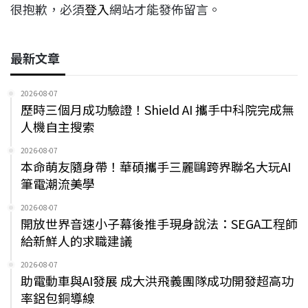
很抱歉，必須
登入
網站才能發佈留言。
最新文章
2026-08-07
歷時三個月成功驗證！Shield AI 攜手中科院完成無
人機自主搜索
2026-08-07
本命萌友隨身帶！華碩攜手三麗鷗跨界聯名大玩AI
筆電潮流美學
2026-08-07
開放世界音速小子幕後推手現身說法：SEGA工程師
給新鮮人的求職建議
2026-08-07
助電動車與AI發展 成大洪飛義團隊成功開發超高功
率鋁包銅導線