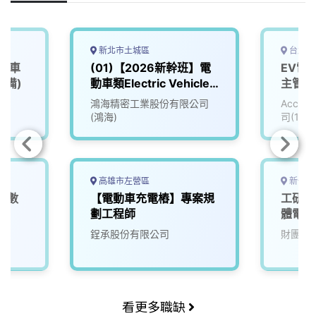
k
n
k
新北市土城區
台北市
、機車
(01)【2026新幹班】電
EV電
設備)
動車類Electric Vehicle
主管_
(EV)
(3010
鴻海精密工業股份有限公司
Accu
(鴻海)
司(111
高雄市左營區
新竹縣
車數
【電動車充電樁】專案規
工研院
0)
劃工程師
體電路
(D400
院
鋥承股份有限公司
財團法
看更多職缺