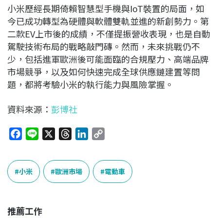
小米歷經長期倚賴智慧型手機與IoT裝置的局面，如
今已成功轉型為硬體與軟體雙軌並進的新創勢力。第
二款EV上市後的成績，不僅提振營收表現，也是自動
駕駛技術布局的戰略敲門磚。然而，未來挑戰仍不
少，包括進軍歐洲後可能面臨的合規壓力、高端品牌
市場競爭，以及如何快速完成全球供應鏈建置等問
題，都將考驗小米的執行能力與風險掌握。
資料來源：
彭博社
F
L
X
T
L
C
a
i
h
i
o
c
n
r
n
p
e
e
e
k
y
小米
歐洲市場
電動車
b
a
e
L
o
d
d
i
o
s
I
n
推薦工作