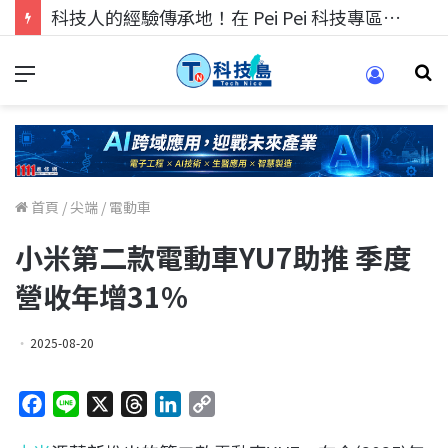
科技人的經驗傳承地！在 Pei Pei 科技專區，與學弟妹交流最硬核的技術
首頁
/
尖端
/
電動車
小米第二款電動車YU7助推 季度
營收年增31%
2025-08-20
F
L
X
T
L
C
a
i
h
i
o