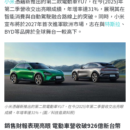
小米
憑藉新推出的第二款電動車YU7，在今(2025)年
c
n
r
n
p
第二季營收交出亮眼成績，年增率達31%，展現其在
e
e
e
k
y
智能消費與自動駕駛融合路線上的突破。同時，小米
b
a
e
L
宣布將於2027年首次進軍歐洲市場，志在與
特斯拉
、
o
d
d
i
BYD等品牌於全球舞台一較高下。
o
s
I
n
k
n
k
小米憑藉新推出的第二款電動車YU7，在今(2025)年第二季營收交出亮眼
成績，年增率達31%。(圖／科技島資料照)
銷售財報表現亮眼 電動車營收破926億新台幣